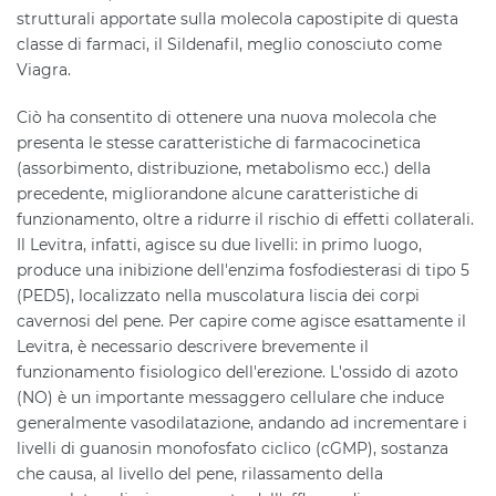
strutturali apportate sulla molecola capostipite di questa
classe di farmaci, il Sildenafil, meglio conosciuto come
Viagra.
Ciò ha consentito di ottenere una nuova molecola che
presenta le stesse caratteristiche di farmacocinetica
(assorbimento, distribuzione, metabolismo ecc.) della
precedente, migliorandone alcune caratteristiche di
funzionamento, oltre a ridurre il rischio di effetti collaterali.
Il Levitra, infatti, agisce su due livelli: in primo luogo,
produce una inibizione dell'enzima fosfodiesterasi di tipo 5
(PED5), localizzato nella muscolatura liscia dei corpi
cavernosi del pene. Per capire come agisce esattamente il
Levitra, è necessario descrivere brevemente il
funzionamento fisiologico dell'erezione. L'ossido di azoto
(NO) è un importante messaggero cellulare che induce
generalmente vasodilatazione, andando ad incrementare i
livelli di guanosin monofosfato ciclico (cGMP), sostanza
che causa, al livello del pene, rilassamento della