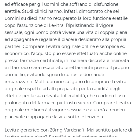
ed efficace per gli uomini che soffrano di disfunzione
erettile. Studi clinici hanno, infatti, dimostrato che sei
uomini su dieci hanno recuperato la loro funzione erettile
dopo l'assunzione di Levitra. Ripristinando il vigore
sessuale, ogni uomo potrà vivere una vita di coppia piena
ed appagante e regalare il piacere desiderato alla propria
partner. Comprare Levitra originale online è semplice ed
economico: l'acquisto può essere effettuato anche online,
presso farmacie certificate, in maniera discreta e riservata
e il farmaco sarà recapitato direttamente presso il proprio
domicilio, evitando sguardi curiosi e domande
imbarazzanti. Molti uomini scelgono di comprare Levitra
originale rispetto ad alti preparati, per la rapidità degli
effetti e per la sua elevata tollerabilità, che rendono l'uso
prolungato del farmaco piuttosto sicuro. Comprare Levitra
originale migliorerà il vigore sessuale e aiuterà a rendere
piacevole e appagante la vita sotto le lenzuola.
Levitra generico con 20mg Vardenafil Mai sentito parlare di
Levitra prima d'ora? Se soffri di disfunzione erettile e