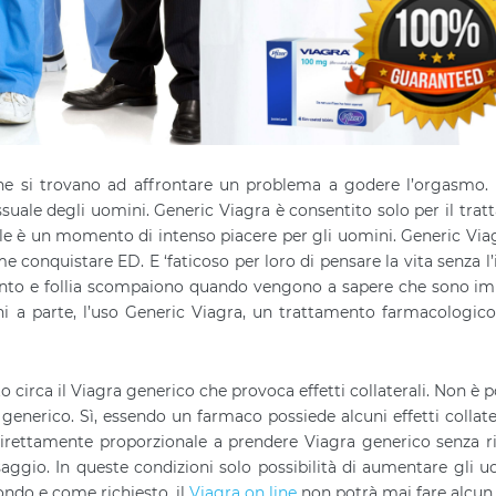
 che si trovano ad affrontare un problema a godere l’orgasmo.
suale degli uomini. Generic Viagra è consentito solo per il tra
uale è un momento di intenso piacere per gli uomini. Generic Via
 conquistare ED. E ‘faticoso per loro di pensare la vita senza l’
timento e follia scompaiono quando vengono a sapere che sono im
i a parte, l’uso Generic Viagra, un trattamento farmacologico
o circa il Viagra generico che provoca effetti collaterali. Non è p
 generico. Sì, essendo un farmaco possiede alcuni effetti collate
irettamente proporzionale a prendere Viagra generico senza ri
saggio. In queste condizioni solo possibilità di aumentare gli u
condo e come richiesto, il
Viagra on line
non potrà mai fare alcun