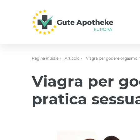
Pagina iniziale »
Articolo »
Viagra per godere orgasmo. V
Viagra per go
pratica sessu