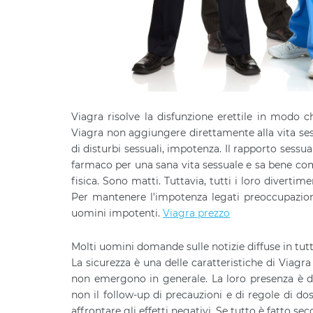
Viagra risolve la disfunzione erettile in modo
Viagra non aggiungere direttamente alla vita ses
di disturbi sessuali, impotenza. Il rapporto sess
farmaco per una sana vita sessuale e sa bene come
fisica. Sono matti. Tuttavia, tutti i loro diver
Per mantenere l’impotenza legati preoccupazion
uomini impotenti.
Viagra prezzo
Molti uomini ​​domande sulle notizie diffuse in tutt
La sicurezza è una delle caratteristiche di Viagra
non emergono in generale. La loro presenza è d
non il follow-up di precauzioni e di regole di do
affrontare gli effetti negativi. Se tutto è fatto se