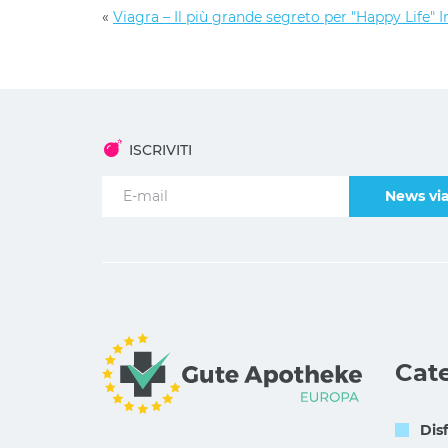
«
Viagra – Il più grande segreto per "Happy Life" 
ISCRIVITI
News via
Cat
Dis