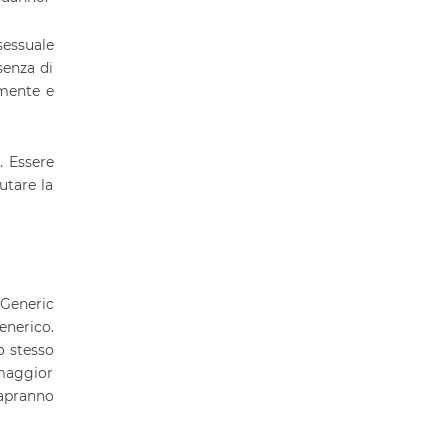
sessuale
senza di
 mente e
. Essere
utare la
 Generic
enerico.
o stesso
 maggior
apranno