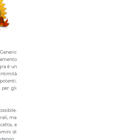
 Generic
ttamento
gra è un
intimità
potenti.
 per gli
ossibile.
rali, ma
cetta, e
omini di
 danno.