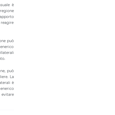
ssuale è
 regione
apporto
 reagire
ione può
generico
llaterali
to.
one, può
iere. La
terali è
generico
 evitare