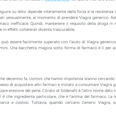
uire su letto dipende interamente dalla forza e la resistenza 
tati sessualmente, al momento di prendere Viagra generico. As
maco inefficace. Quindi, mantenere il requisito della droga in
 in effetti collaterali diventa trascurabile.
 può essere facilmente superato con l’aiuto di Viagra generico
mini. Una bacchetta magica sotto forma di farmaco è lì per ai
alche decennio fa. Uomini che hanno impotenza stanno cercando
esso di acquistare altri farmaci e iniziato a consumare Viagra g
are erezione del pene. Citrato di Sildenafil è l’altro nome dato l
l è che ingrediente particolare, che è l’anima del farmaco. La
arca e costosi. Tuttavia, quando cercano Generic Viagra, s