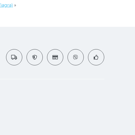
Viagra)
»