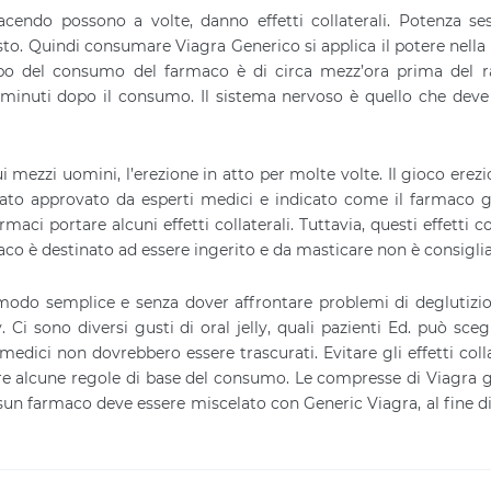
cendo possono a volte, danno effetti collaterali. Potenza se
sto. Quindi consumare Viagra Generico si applica il potere nella
mpo del consumo del farmaco è di circa mezz’ora prima del r
0 minuti dopo il consumo. Il sistema nervoso è quello che deve
i mezzi uomini, l’erezione in atto per molte volte. Il gioco erez
stato approvato da esperti medici e indicato come il farmaco 
aci portare alcuni effetti collaterali. Tuttavia, questi effetti co
o è destinato ad essere ingerito e da masticare non è consiglia
odo semplice e senza dover affrontare problemi di deglutizi
Ci sono diversi gusti di oral jelly, quali pazienti Ed. può scegl
edici non dovrebbero essere trascurati. Evitare gli effetti colla
re alcune regole di base del consumo. Le compresse di Viagra 
n farmaco deve essere miscelato con Generic Viagra, al fine di