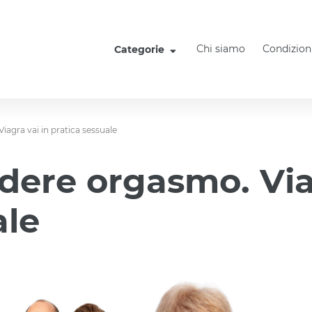
Chi siamo
Condizioni
Categorie
iagra vai in pratica sessuale
dere orgasmo. Via
ale