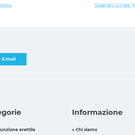
Intimo
Sildenafil Citrate (
 E-mail
egorie
Informazione
funzione erettile
» Chi siamo