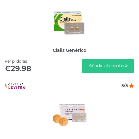
Cialis Genérico
Per píldoras
Añadir al carrito
€29.98
5/5