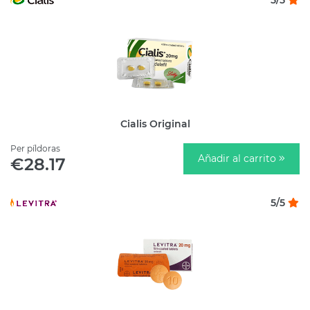
5/5
Cialis Original
Per píldoras
Añadir al carrito
€28.17
5/5