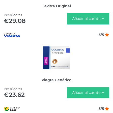
Levitra Original
Per píldoras
Añadir al carrito
€29.08
5/5
Viagra Genérico
Per píldoras
Añadir al carrito
€23.62
5/5