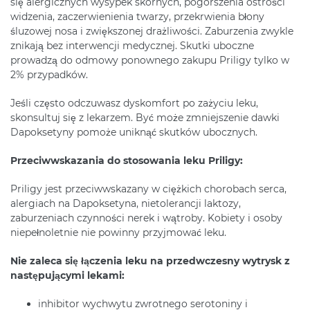
się alergicznych wysypek skórnych, pogorszenia ostrości
widzenia, zaczerwienienia twarzy, przekrwienia błony
śluzowej nosa i zwiększonej drażliwości. Zaburzenia zwykle
znikają bez interwencji medycznej. Skutki uboczne
prowadzą do odmowy ponownego zakupu Priligy tylko w
2% przypadków.
Jeśli często odczuwasz dyskomfort po zażyciu leku,
skonsultuj się z lekarzem. Być może zmniejszenie dawki
Dapoksetyny pomoże uniknąć skutków ubocznych.
Przeciwwskazania do stosowania leku Priligy:
Priligy jest przeciwwskazany w ciężkich chorobach serca,
alergiach na Dapoksetyna, nietolerancji laktozy,
zaburzeniach czynności nerek i wątroby. Kobiety i osoby
niepełnoletnie nie powinny przyjmować leku.
Nie zaleca się łączenia leku na przedwczesny wytrysk z
następującymi lekami:
inhibitor wychwytu zwrotnego serotoniny i