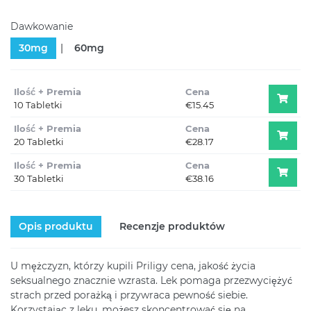
Dawkowanie
30mg
60mg
Ilość + Premia
Cena
10 Tabletki
€15.45
Ilość + Premia
Cena
20 Tabletki
€28.17
Ilość + Premia
Cena
30 Tabletki
€38.16
Opis produktu
Recenzje produktów
U mężczyzn, którzy kupili Priligy cena, jakość życia
seksualnego znacznie wzrasta. Lek pomaga przezwyciężyć
strach przed porażką i przywraca pewność siebie.
Korzystając z leku, możesz skoncentrować się na