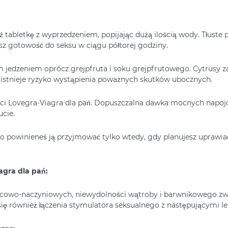
 tabletkę z wyprzedzeniem, popijając dużą ilością wody. Tłuste 
sz gotowość do seksu w ciągu półtorej godziny.
 jedzeniem oprócz grejpfruta i soku grejpfrutowego. Cytrusy z
, istnieje ryzyko wystąpienia poważnych skutków ubocznych.
ności Lovegra-Viagra dla pań. Dopuszczalna dawka mocnych napo
cie.
go powinieneś ją przyjmować tylko wtedy, gdy planujesz uprawiać
agra dla pań:
owo-naczyniowych, niewydolności wątroby i barwnikowego zwyr
a się również łączenia stymulatora seksualnego z następującymi l