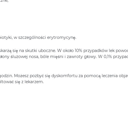
zne;
iotyki, w szczególności erytromycynę.
 skarżą się na skutki uboczne. W około 10% przypadków lek powod
 błony śluzowej nosa, bóle mięśni i zawroty głowy. W 0,1% przy
godzin. Możesz pozbyć się dyskomfortu za pomocą leczenia obja
ultować się z lekarzem.