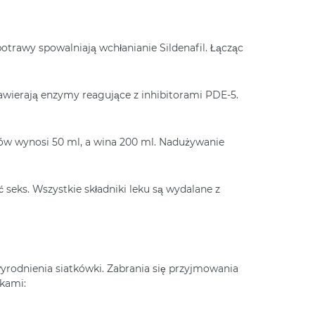
potrawy spowalniają wchłanianie Sildenafil. Łącząc
awierają enzymy reagujące z inhibitorami PDE-5.
jów wynosi 50 ml, a wina 200 ml. Nadużywanie
 seks. Wszystkie składniki leku są wydalane z
odnienia siatkówki. Zabrania się przyjmowania
ekami: