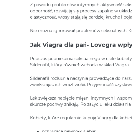
Z powodu problemów intymnych aktywność seksual
odporność, rozwijają się procesy zapalne w ukła
elastyczność, włosy stają się bardziej kruche i po
Nie można ignorować problemów seksualnych. Kobie
Jak Viagra dla pań- Lovegra wpł
Podczas podniecenia seksualnego w ciele kobiety
Sildenafil, który również wchodzi w skład Viagra.
Sildenafil rozluźnia naczynia prowadzące do na
zwiększając ich wrażliwość. Przyjemność uzyskiwa
Lek zwiększa napięcie mięśni intymnych i wspom
skurcze pochwy znikają. Po zażyciu leku działani
Kobiety, które regularnie kupują Viagrę dla kobi
przywraca pewność siebie;