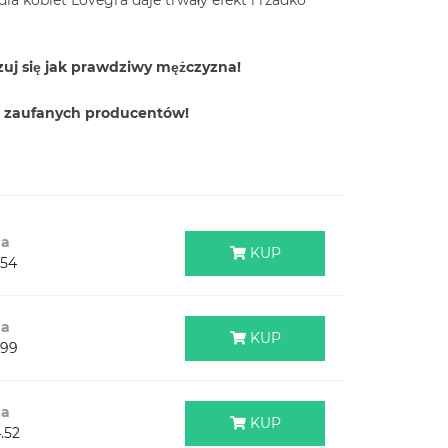
zuj się jak prawdziwy mężczyzna!
 zaufanych producentów!
na
KUP
.54
na
KUP
.99
na
KUP
.52