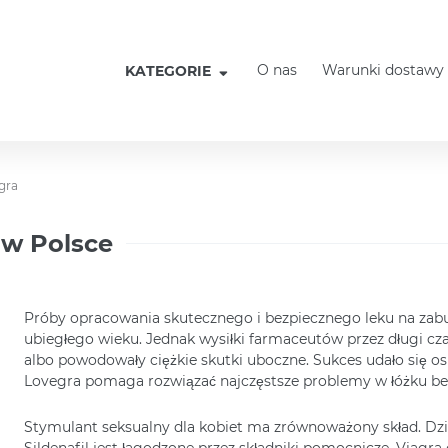
O nas
Warunki dostawy
KATEGORIE
gra
 w Polsce
Próby opracowania skutecznego i bezpiecznego leku na zabu
ubiegłego wieku. Jednak wysiłki farmaceutów przez długi czas n
albo powodowały ciężkie skutki uboczne. Sukces udało się osi
Lovegra pomaga rozwiązać najczęstsze problemy w łóżku bez
Stymulant seksualny dla kobiet ma zrównoważony skład. Dział
Sildenafil jest łagodzone przez składniki pomocnicze. Viagra 