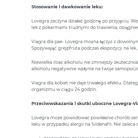
Stosowanie i dawkowanie leku:
Lovegra zaczyna działać godzinę po przyjęciu. Weź
lek z pokarmami trudnymi do trawienia, osiągnie
Viagra dla pań- Lovegra można łączyć z dowolnym
Spożywając grejpfruta podczas ekspozycji na lek
Niewielka ilość alkoholu nie zmniejszy skutecz
alkoholu negatywnie wpłynie na twoje samopoczu
Viagra dla kobiet nie daje trwałego efektu. Dlate
organizmu w ciągu 24 godzin.
Przeciwwskazania i skutki uboczne Lovegra-Vi
Lovegra może powodować powikłanie chorób serc
leku w przypadku alergii na Sildenafil. Nie zalec