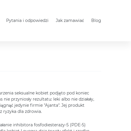
Pytania i odpowiedzi
Jak zamawiać
Blog
rzenia seksualne kobiet podjęto pod koniec
ie przyniosły rezultatu: leki albo nie działały,
ągnąć jedynie firmie "Ajanta". Jej produkt
 ryzyka dla zdrowia.
anie inhibitora fosfodiesterazy-5 (PDE-5)
dla kobiet Lovegra daje trwały efekt i rzadko