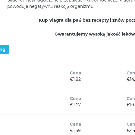
powoduje negatywną reakcję organizmu.
Kup Viagra dla pań bez recepty i znów poc
Gwarantujemy wysoką jakość leków
mg
Cena
Ce
€1.82
€14
Cena
Ce
€1.67
€19
Cena
Ce
€1.39
€44