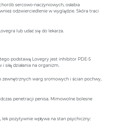
 chorób sercowo-naczyniowych, osłabia
nież odzwierciedlenie w wyglądzie. Skóra traci
ovegra lub udać się do lekarza.
atego podstawą Lovegry jest inhibitor PDE-5
i siłą działania na organizm.
 do zewnętrznych warg sromowych i ścian pochwy,
dczas penetracji penisa. Mimowolne bolesne
, lek pozytywnie wpływa na stan psychiczny: