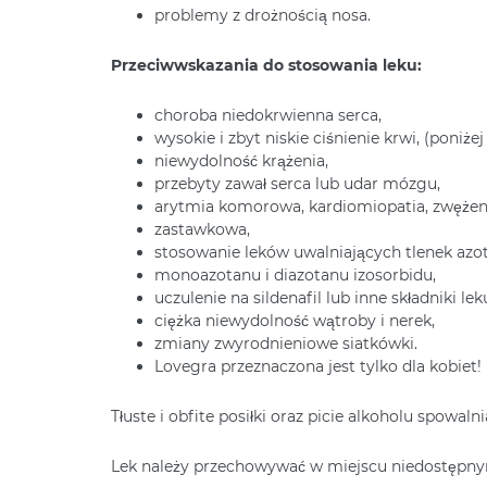
problemy z drożnością nosa.
Przeciwwskazania do stosowania leku:
choroba niedokrwienna serca,
wysokie i zbyt niskie ciśnienie krwi, (poniż
niewydolność krążenia,
przebyty zawał serca lub udar mózgu,
arytmia komorowa, kardiomiopatia, zwężenie
zastawkowa,
stosowanie leków uwalniających tlenek azotu
monoazotanu i diazotanu izosorbidu,
uczulenie na sildenafil lub inne składniki lek
ciężka niewydolność wątroby i nerek,
zmiany zwyrodnieniowe siatkówki.
Lovegra przeznaczona jest tylko dla kobiet!
Tłuste i obfite posiłki oraz picie alkoholu spowaln
Lek należy przechowywać w miejscu niedostępny