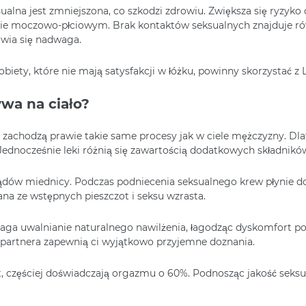
na jest zmniejszona, co szkodzi zdrowiu. Zwiększa się ryzyko
dzie moczowo-płciowym. Brak kontaktów seksualnych znajduje rów
jawia się nadwaga.
ty, które nie mają satysfakcji w łóżku, powinny skorzystać z L
ywa na ciało?
 zachodzą prawie takie same procesy jak w ciele mężczyzny. Dl
 Jednocześnie leki różnią się zawartością dodatkowych składników 
rządów miednicy. Podczas podniecenia seksualnego krew płynie
na ze wstępnych pieszczot i seksu wzrasta.
aga uwalnianie naturalnego nawilżenia, łagodząc dyskomfort po
a partnera zapewnią ci wyjątkowo przyjemne doznania.
et, częściej doświadczają orgazmu o 60%. Podnosząc jakość seksu