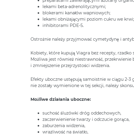
preparatami zawierającymi azotany organic
lekami beta-adrenolitycznymi;
blokerami kanałów wapniowych;
lekami obniżającymi poziom cukru we krwi;
inhibitorami PDE-5.
Ostrożnie należy przyjmować cymetydynę i antyb
Kobiety, które kupują Viagra bez recepty, rzadko
Możliwa jest również niestrawność, przekrwienie
i zmniejszenie przejrzystości widzenia.
Efekty uboczne ustępują samoistnie w ciągu 2-3 
nie zostały wymienione w tej sekcji, należy skons
Możliwe działania uboczne:
suchość śluzówki dróg oddechowych,
zaczerwienienie twarzy i odczucie gorąca,
zaburzenia widzenia,
wrażliwość na światło,