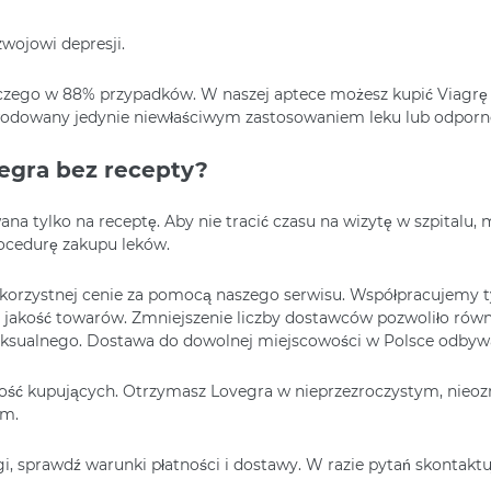
zwojowi depresji.
zego w 88% przypadków. W naszej aptece możesz kupić Viagrę dl
odowany jedynie niewłaściwym zastosowaniem leku lub odpornośc
vegra bez recepty?
a tylko na receptę. Aby nie tracić czasu na wizytę w szpitalu, m
ocedurę zakupu leków.
korzystnej cenie za pomocą naszego serwisu. Współpracujemy ty
jakość towarów. Zmniejszenie liczby dostawców pozwoliło również
ksualnego. Dostawa do dowolnej miejscowości w Polsce odbywa 
ość kupujących. Otrzymasz Lovegra w nieprzezroczystym, nieo
im.
ugi, sprawdź warunki płatności i dostawy. W razie pytań skontaktuj