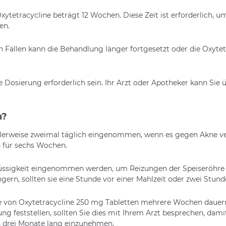
etracycline beträgt 12 Wochen. Diese Zeit ist erforderlich, um
en.
n Fällen kann die Behandlung länger fortgesetzt oder die Oxyte
e Dosierung erforderlich sein. Ihr Arzt oder Apotheker kann Sie
n?
erweise zweimal täglich eingenommen, wenn es gegen Akne ver
h für sechs Wochen.
 Flüssigkeit eingenommen werden, um Reizungen der Speiseröhre
ngern, sollten sie eine Stunde vor einer Mahlzeit oder zwei St
me von Oxytetracycline 250 mg Tabletten mehrere Wochen dauern
ng feststellen, sollten Sie dies mit Ihrem Arzt besprechen, da
s drei Monate lang einzunehmen.