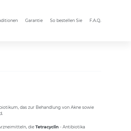
nditionen
Garantie
So bestellen Sie
F.A.Q.
tibiotikum, das zur Behandlung von Akne sowie
d.
rzneimitteln, die
Tetracyclin
- Antibiotika