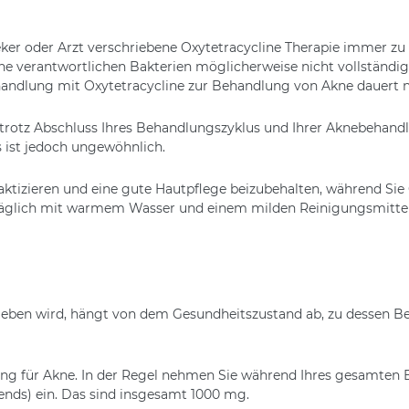
heker oder Arzt verschriebene Oxytetracycline Therapie immer z
kne verantwortlichen Bakterien möglicherweise nicht vollständig
handlung mit Oxytetracycline zur Behandlung von Akne dauert
 trotz Abschluss Ihres Behandlungszyklus und Ihrer Aknebehandl
s ist jedoch ungewöhnlich.
raktizieren und eine gute Hautpflege beizubehalten, während Sie
al täglich mit warmem Wasser und einem milden Reinigungsmitte
rieben wird, hängt von dem Gesundheitszustand ab, zu dessen Be
rung für Akne. In der Regel nehmen Sie während Ihres gesamten
ends) ein. Das sind insgesamt 1000 mg.