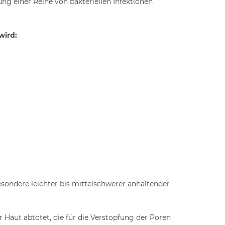
ng einer Reihe von bakteriellen Infektionen
wird:
esondere leichter bis mittelschwerer anhaltender
r Haut abtötet, die für die Verstopfung der Poren