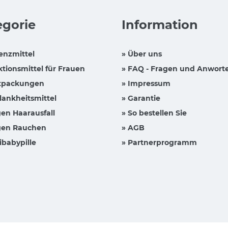
egorie
Information
enzmittel
» Über uns
ktionsmittel für Frauen
» FAQ - Fragen und Anwort
tpackungen
» Impressum
lankheitsmittel
» Garantie
en Haarausfall
» So bestellen Sie
en Rauchen
» AGB
ibabypille
» Partnerprogramm