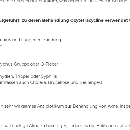
ne ein Breitbandantibiotikum, was bedeutet, dass es zur Behandlu
ufgeführt, zu deren Behandlung Oxytetracycline verwendet 
nchitis und Lungenentzündung
ng
 Typhus-Gruppe oder Q-Fieber
ydien, Tripper oder Syphilis
mfassen auch Cholera, Brucellose und Beulenpest.
st ein sehr wirksames Antibiotikum zur Behandlung von Akne, insb
, hartnäckige Akne zu beseitigen, indem es die Bakterien auf de