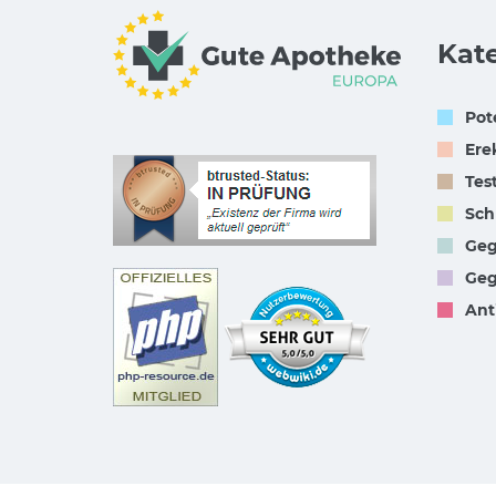
Kat
Pot
Ere
Tes
Sch
Geg
Geg
Ant