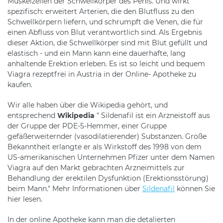
Muskelzellen der Schwellkörper des Penis. Und wirkt
spezifisch: erweitert Arterien, die den Blutfluss zu den
Schwellkörpern liefern, und schrumpft die Venen, die für
einen Abfluss von Blut verantwortlich sind. Als Ergebnis
dieser Aktion, die Schwellkörper sind mit Blut gefüllt und
elastisch - und ein Mann kann eine dauerhafte, lang
anhaltende Erektion erleben. Es ist so leicht und bequem
Viagra rezeptfrei in Austria in der Online- Apotheke zu
kaufen.
Wir alle haben über die Wikipedia gehört, und
entsprechend
Wikipedia
" Sildenafil ist ein Arzneistoff aus
der Gruppe der PDE-5-Hemmer, einer Gruppe
gefäßerweiternder (vasodilatierender) Substanzen. Große
Bekanntheit erlangte er als Wirkstoff des 1998 von dem
US-amerikanischen Unternehmen Pfizer unter dem Namen
Viagra auf den Markt gebrachten Arzneimittels zur
Behandlung der erektilen Dysfunktion (Erektionsstörung)
beim Mann." Mehr Informationen über
Sildenafil
können Sie
hier lesen.
In der online Apotheke kann man die detalierten