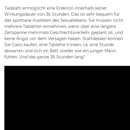
Tadalafil ermöglicht eine Erektion innerhalb seiner
Wirkungsdauer von 36 Stunden. Das ist sehr bequem für
das spontane Ausleben des Sexuallebens. Sie müssen nicht
mehrere Tabletten einnehmen, wenn über eine längere
Zeitspanne mehrmals Geschlechtsverkehr geplant ist, und
keine Angst vor dem Versagen haben. Stattdessen können
Sie Cialis kaufen, eine Tablette trinken, ca. eine Stunde
abwarten und sich im Bett wieder wie ein junger Mann
fühlen. Und das ganze 36 Stunden lang!