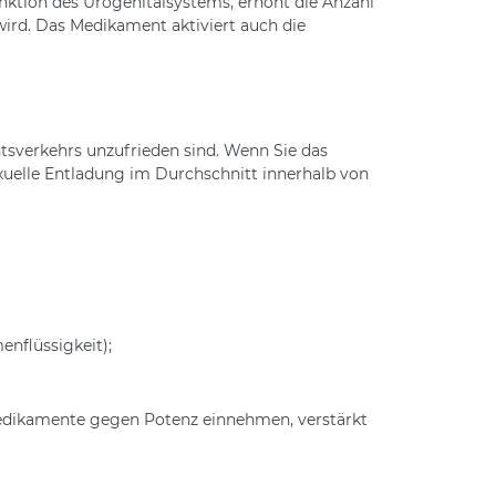
nktion des Urogenitalsystems, erhöht die Anzahl
wird. Das Medikament aktiviert auch die
htsverkehrs unzufrieden sind. Wenn Sie das
xuelle Entladung im Durchschnitt innerhalb von
nflüssigkeit);
edikamente gegen Potenz einnehmen, verstärkt