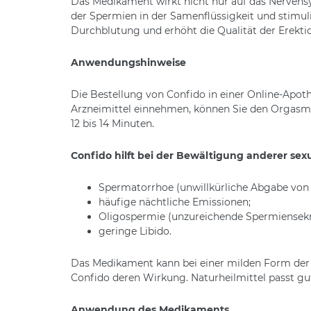
Das Medikament wirkt nicht nur auf das Nervensy
der Spermien in der Samenflüssigkeit und stimuli
Durchblutung und erhöht die Qualität der Erekti
Anwendungshinweise
Die Bestellung von Confido in einer Online-Apoth
Arzneimittel einnehmen, können Sie den Orgasmus
12 bis 14 Minuten.
Confido hilft bei der Bewältigung anderer sex
Spermatorrhoe (unwillkürliche Abgabe von 
häufige nächtliche Emissionen;
Oligospermie (unzureichende Spermiensekre
geringe Libido.
Das Medikament kann bei einer milden Form der
Confido deren Wirkung. Naturheilmittel passt g
Anwendung des Medikaments