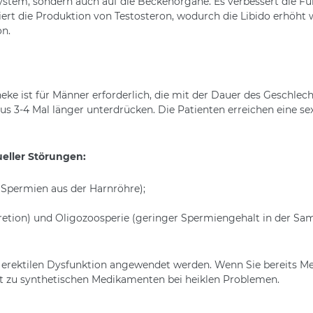
stem, sondern auch auf die Beckenorgane. Es verbessert die Fu
ert die Produktion von Testosteron, wodurch die Libido erhöht 
on.
eke ist für Männer erforderlich, die mit der Dauer des Geschlec
 3-4 Mal länger unterdrücken. Die Patienten erreichen eine se
ueller Störungen:
Spermien aus der Harnröhre);
tion) und Oligozoosperie (geringer Spermiengehalt in der Same
 erektilen Dysfunktion angewendet werden. Wenn Sie bereits M
ut zu synthetischen Medikamenten bei heiklen Problemen.