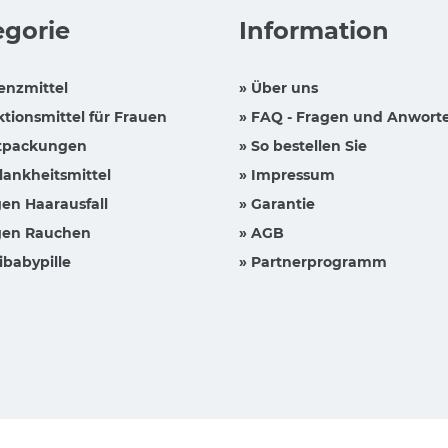
egorie
Information
enzmittel
» Über uns
ktionsmittel für Frauen
» FAQ - Fragen und Anwort
tpackungen
» So bestellen Sie
lankheitsmittel
» Impressum
en Haarausfall
» Garantie
en Rauchen
» AGB
ibabypille
» Partnerprogramm