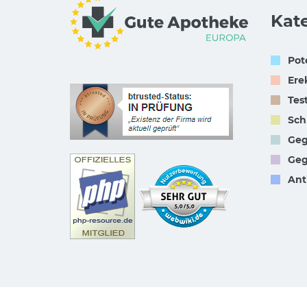
Kat
Pot
Ere
Tes
Sch
Geg
Geg
Ant