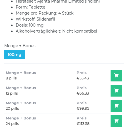
Hersteller: Ajanta Pharma Limited (Indien)
Form: Tablette
Menge pro Packung: 4 Stück
Wirkstoff: Sildenafil
Dosis: 100 mg
Alkoholverträglichkeit: Nicht kompatibel
Menge + Bonus
100mg
Menge + Bonus
Preis
8 pills
€55.43
Menge + Bonus
Preis
12 pills
€66.33
Menge + Bonus
Preis
20 pills
€99.95
Menge + Bonus
Preis
24 pills
€113.58