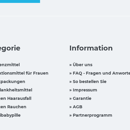
egorie
Information
enzmittel
» Über uns
ktionsmittel für Frauen
» FAQ - Fragen und Anwort
tpackungen
» So bestellen Sie
lankheitsmittel
» Impressum
en Haarausfall
» Garantie
en Rauchen
» AGB
ibabypille
» Partnerprogramm