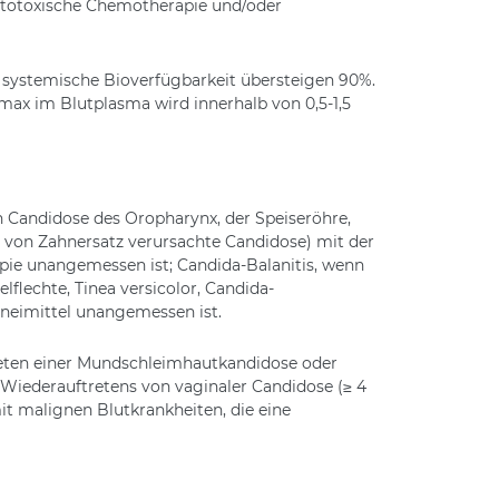
zytotoxische Chemotherapie und/oder
e systemische Bioverfügbarkeit übersteigen 90%.
max im Blutplasma wird innerhalb von 0,5-1,5
h Candidose des Oropharynx, der Speiseröhre,
 von Zahnersatz verursachte Candidose) mit der
apie unangemessen ist; Candida-Balanitis, wenn
flechte, Tinea versicolor, Candida-
zneimittel unangemessen ist.
treten einer Mundschleimhautkandidose oder
 Wiederauftretens von vaginaler Candidose (≥ 4
mit malignen Blutkrankheiten, die eine