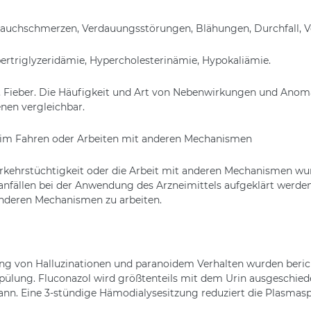
Bauchschmerzen, Verdauungsstörungen, Blähungen, Durchfall, V
ertriglyzeridämie, Hypercholesterinämie, Hypokaliämie.
, Fieber. Die Häufigkeit und Art von Nebenwirkungen und Anomal
nen vergleichbar.
beim Fahren oder Arbeiten mit anderen Mechanismen
erkehrstüchtigkeit oder die Arbeit mit anderen Mechanismen wur
anfällen bei der Anwendung des Arzneimittels aufgeklärt werde
anderen Mechanismen zu arbeiten.
ung von Halluzinationen und paranoidem Verhalten wurden beri
ülung. Fluconazol wird größtenteils mit dem Urin ausgeschieden
nn. Eine 3-stündige Hämodialysesitzung reduziert die Plasmas