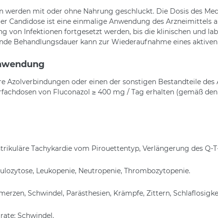
n werden mit oder ohne Nahrung geschluckt. Die Dosis des Me
inaler Candidose ist eine einmalige Anwendung des Arzneimitte
lung von Infektionen fortgesetzt werden, bis die klinischen und 
hende Behandlungsdauer kann zur Wiederaufnahme eines aktiven 
Anwendung
e Azolverbindungen oder einen der sonstigen Bestandteile des 
ehrfachdosen von Fluconazol ≥ 400 mg / Tag erhalten (gemäß de
rikuläre Tachykardie vom Pirouettentyp, Verlängerung des Q-T-I
lozytose, Leukopenie, Neutropenie, Thrombozytopenie.
rzen, Schwindel, Parästhesien, Krämpfe, Zittern, Schlaflosi
ate: Schwindel.