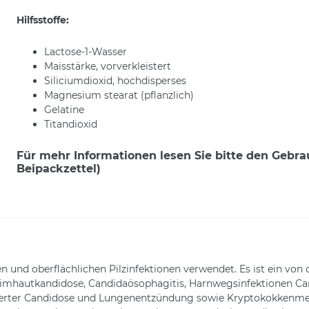
Hilfsstoffe:
Lactose-1-Wasser
Maisstärke, vorverkleistert
Siliciumdioxid, hochdisperses
Magnesium stearat (pflanzlich)
Gelatine
Titandioxid
Für mehr Informationen lesen Sie bitte den Gebr
Beipackzettel)
 und oberflächlichen Pilzinfektionen verwendet. Es ist ein vo
mhautkandidose, Candidaösophagitis, Harnwegsinfektionen Cand
inierter Candidose und Lungenentzündung sowie Kryptokokkenmen