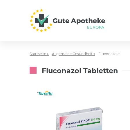
Startseite »
Allgemeine Gesundheit »
Fluconazole
Fluconazol Tabletten