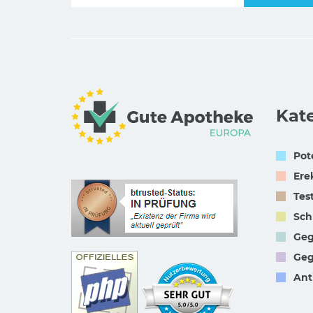
Kat
Pot
Ere
Tes
Sch
Geg
Geg
Ant