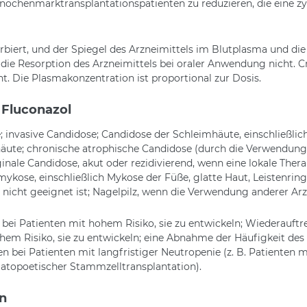
Knochenmarktransplantationspatienten zu reduzieren, die eine 
biert, und der Spiegel des Arzneimittels im Blutplasma und di
die Resorption des Arzneimittels bei oraler Anwendung nicht. C
. Die Plasmakonzentration ist proportional zur Dosis.
 Fluconazol
invasive Candidose; Candidose der Schleimhäute, einschließlic
äute; chronische atrophische Candidose (durch die Verwendung
nale Candidose, akut oder rezidivierend, wenn eine lokale Ther
kose, einschließlich Mykose der Füße, glatte Haut, Leistenringel
 nicht geeignet ist; Nagelpilz, wenn die Verwendung anderer Ar
 bei Patienten mit hohem Risiko, sie zu entwickeln; Wiederauf
hem Risiko, sie zu entwickeln; eine Abnahme der Häufigkeit des
en bei Patienten mit langfristiger Neutropenie (z. B. Patienten 
atopoetischer Stammzelltransplantation).
n