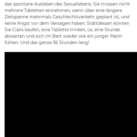
das spontane Ausleben des Sexuallebens. Sie müssen nicht
mehrere Tabletten einnehmen, wenn über eine längere
Zeitspanne mehrmals Geschlechtsverkehr geplant ist, und
keine Angst vor dem Versagen haben. Stattdessen können
Sie Cialis kaufen, eine Tablette trinken, ca. eine Stunde
abwarten und sich im Bett wieder wie ein junger Mann
fühlen. Und das ganze 36 Stunden lang!