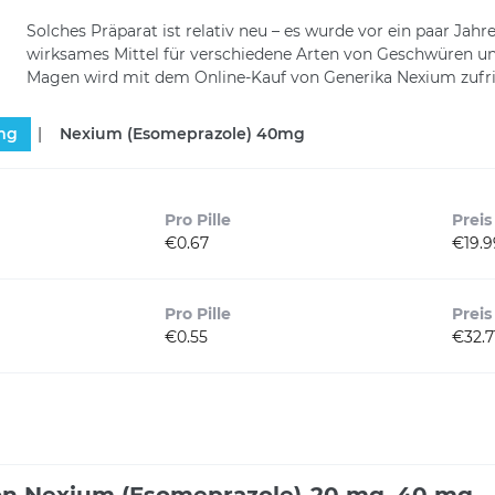
Solches Präparat ist relativ neu – es wurde vor ein paar Jahr
wirksames Mittel für verschiedene Arten von Geschwüren u
Magen wird mit dem Online-Kauf von Generika Nexium zufried
mg
Nexium (Esomeprazole)
40mg
Pro Pille
Preis
€0.67
€19.9
Pro Pille
Preis
€0.55
€32.7
n Nexium (Esomeprazole)-20 mg, 40 mg