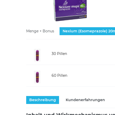
Menge + Bonus
Nexium (Esomeprazole)
20
30 Pillen
60 Pillen
Beschreibung
Kundenerfahrungen
Inhalt und Wirkmechanismus vo