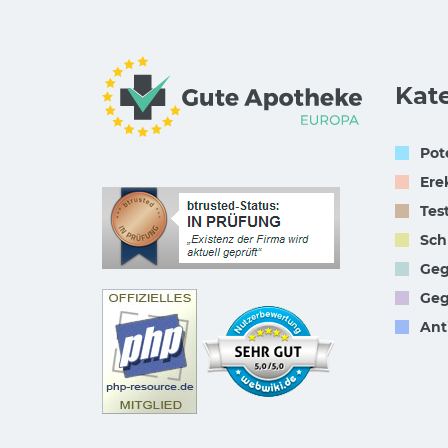
Kat
Pot
Ere
Tes
Sch
Geg
Geg
Ant