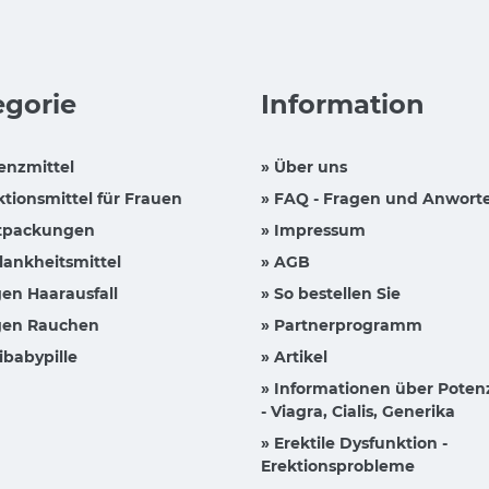
egorie
Information
enzmittel
» Über uns
ktionsmittel für Frauen
» FAQ - Fragen und Anwort
tpackungen
» Impressum
lankheitsmittel
» AGB
en Haarausfall
» So bestellen Sie
en Rauchen
» Partnerprogramm
ibabypille
» Artikel
» Informationen über Poten
- Viagra, Cialis, Generika
» Erektile Dysfunktion -
Erektionsprobleme