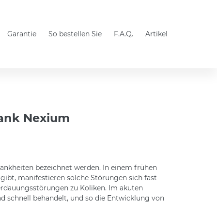
Garantie
So bestellen Sie
F.A.Q.
Artikel
dank Nexium
rankheiten bezeichnet werden. In einem frühen
gibt, manifestieren solche Störungen sich fast
Verdauungsstörungen zu Koliken. Im akuten
d schnell behandelt, und so die Entwicklung von