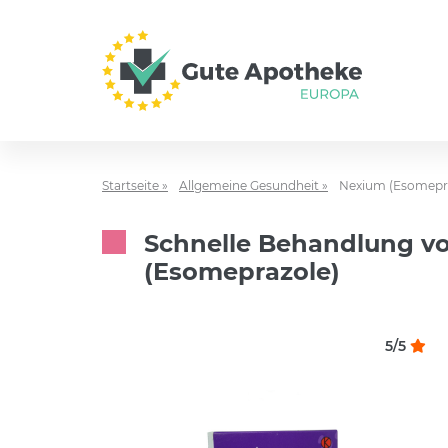
Startseite »
Allgemeine Gesundheit »
Nexium (Esomepr
Schnelle Behandlung v
(Esomeprazole)
5/5