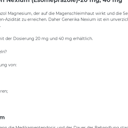
ol Magnesium, der auf die Magenschleimhaut wirkt und die Sekr
en-Azidität zu erreichen. Daher Generika Nexium ist ein unverz
.
it der Dosierung 20 mg und 40 mg erhältlich.
eln?
ung von:
ren;
um
kann die Medikamentendosis und der Dauer der Behandlung stark