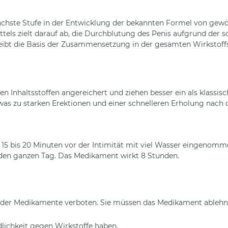
nächste Stufe in der Entwicklung der bekannten Formel von gewö
ttels zielt darauf ab, die Durchblutung des Penis aufgrund der
eibt die Basis der Zusammensetzung in der gesamten Wirkstoffs
hen Inhaltsstoffen angereichert und ziehen besser ein als klassi
was zu starken Erektionen und einer schnelleren Erholung nach 
a 15 bis 20 Minuten vor der Intimität mit viel Wasser eingenomme
r den ganzen Tag. Das Medikament wirkt 8 Stunden.
 der Medikamente verboten. Sie müssen das Medikament ablehn
dlichkeit gegen Wirkstoffe haben.