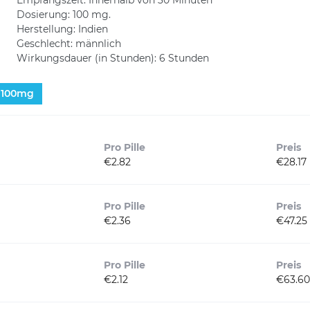
Dosierung: 100 mg.
Herstellung: Indien
Geschlecht: männlich
Wirkungsdauer (in Stunden): 6 Stunden
100mg
Pro Pille
Preis
€2.82
€28.17
Pro Pille
Preis
€2.36
€47.25
Pro Pille
Preis
€2.12
€63.60