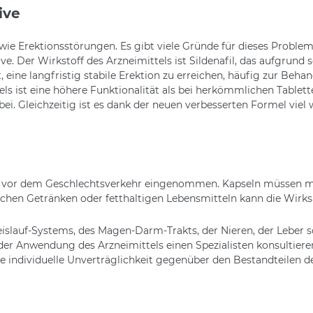
ive
ie Erektionsstörungen. Es gibt viele Gründe für dieses Problem,
e. Der Wirkstoff des Arzneimittels ist Sildenafil, das aufgrund 
eine langfristig stabile Erektion zu erreichen, häufig zur Behan
ls ist eine höhere Funktionalität als bei herkömmlichen Tablett
bei. Gleichzeitig ist es dank der neuen verbesserten Formel vie
en vor dem Geschlechtsverkehr eingenommen. Kapseln müssen m
hen Getränken oder fetthaltigen Lebensmitteln kann die Wirksa
slauf-Systems, des Magen-Darm-Trakts, der Nieren, der Leber s
der Anwendung des Arzneimittels einen Spezialisten konsultiere
 individuelle Unverträglichkeit gegenüber den Bestandteilen d