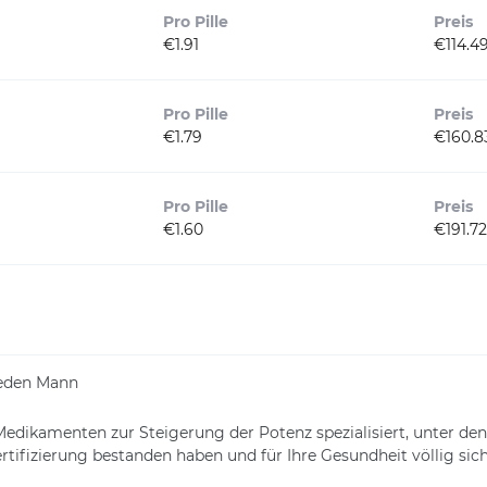
Pro Pille
Preis
€1.91
€114.4
Pro Pille
Preis
€1.79
€160.8
Pro Pille
Preis
€1.60
€191.72
 jeden Mann
Medikamenten zur Steigerung der Potenz spezialisiert, unter d
ertifizierung bestanden haben und für Ihre Gesundheit völlig sich