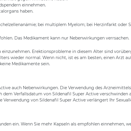
xidspendern einnehmen.
talorgans haben.
Sichelzellenanämie; bei multiplem Myelom; bei Herzinfarkt oder S
mpfohlen. Das Medikament kann nur Nebenwirkungen verrsachen.
ln einzunehmen. Erektionsprobleme in diesem Alter sind vorüber
ers wieder normal. Wenn nicht, ist es am besten, einen Arzt auf
keine Medikamente sein.
Active auch Nebenwirkungen. Die Verwendung des Arzneimittels
h dem Verfallsdatum von Sildenafil Super Active verschwinden
e Verwendung von Sildenafil Super Active verlängert Ihr Sexuall
unden ein. Wenn Sie mehr Kapseln als empfohlen einnehmen, wend