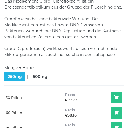
Das Medikament Cipro (Ciprofloxacin) ist ein
Breitbandantibiotikum aus der Gruppe der Fluorchinolone.
Ciprofloxacin hat eine bakterizide Wirkung. Das
Medikament hemmt das Enzym DNA-Gyrase von
Bakterien, wodurch die DNA-Replikation und die Synthese
von bakteriellen Zellproteinen gestört werden.
Cipro (Ciprofloxacin) wirkt sowohl auf sich vermehrende
Mikroorganismen als auch auf solche in der Ruhephase.
Menge + Bonus
250mg
500mg
Preis
30 Pillen
€22.72
Preis
60 Pillen
€38.16
Preis
90 Pillen