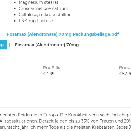
Magnesium stearat
Croscarmellose natrium
Cellulose, mikrokristalline
113.4 mg Lactose
Fosamax (Alendronate) 70mg Packungsbeilage.pdf
mg
Fosamax (Alendronate)
70mg
Pro Pille
Preis
€4.39
€52.7
er echten Epidemie in Europa. Die Krankheit verursacht brüchi
n Alltagssituationen. Derzeit leiden bis zu 35% von Frauen und 
ursacht jährlich mehr Tode als die meisten Krebsarten. Jedes 