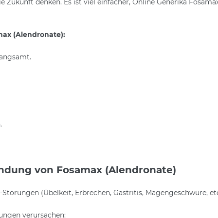
e Zukunft denken. Es ist viel einfacher, Online Generika Fosamax
ax (Alendronate):
langsamt.
.
ndung von Fosamax (Alendronate)
rungen (Übelkeit, Erbrechen, Gastritis, Magengeschwüre, etc.
ungen verursachen: