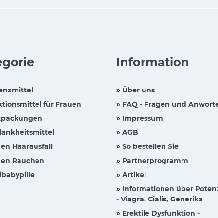
egorie
Information
enzmittel
» Über uns
ktionsmittel für Frauen
» FAQ - Fragen und Anwort
tpackungen
» Impressum
lankheitsmittel
» AGB
en Haarausfall
» So bestellen Sie
en Rauchen
» Partnerprogramm
ibabypille
» Artikel
» Informationen über Poten
- Viagra, Cialis, Generika
» Erektile Dysfunktion -