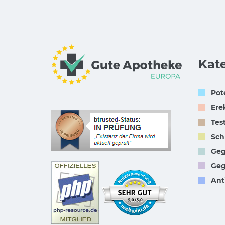
Kat
Pot
Ere
Tes
Sch
Geg
Geg
Ant