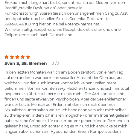
Erektion nicht lange hart bleibt, spricht man in der Medizin von dem
Begriff „erektile Dysfunktion“ oder „sexuelle
Funktionsstörung“.Sparen Sie sich den unangenehmen Gang zu Arzt
und Apotheke und bestellen Sie das Generika-Potenzmittel
KAMAGRA 100 mg hier online bei PotenzPharma.net.
Wir liefern billig, rezeptfrei, ohne Rezept, diskret, sicher und ohne
Zollprobleme auch nach Deutschland.
Sven S, 38. Bremen
5 / 5
In den letzten Monaten war ich am Boden zerstört, von einem Tag
auf den anderen war bei mir in sexueller Hinsicht der Ofen aus, aus
welchen Gründen auch immer konnte ich keinen Steifen mehr
bekommen. Vor mir konnten sexy Mädchen tanzen und sich mir total
hingeben es rührte sich bei mir nichts mehr. Der Arzt konnte nichts
finden und sagte etwas von Psychologen. Aber der Seelenklempner
war der Letzte Mensch auf Erden, mit dem ich mich über mein
Sexualleben unterhalten wollte. Ich habe dann versucht mich selber
zu therapieren, indem ich in allen mögliche Foren im Internet gelesen
habe, welche Gründe es für eine Impotenz geben könnte. Je mehr ich
gelesen habe, umso schlechter ging es mir und ich entwickelte mich
langsam aber sicher zum Hypochonder. Einem Kumpel aus dem