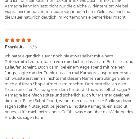
und ich für mein Geld mehr bekomme? Wie auch immer, dank
Kamagra kann ich jetzt nicht nur die gleiche Wirkintensität wie bei
Viagra bei mir nutzen, ich spare sogar noch bares Geld - was sich auf
die Dauer natürlich deutlich im Portemonnaie bemerkbar macht.
Frank A.
5 / 5
Ich hatte eigentlich zuvor noch nie etwas selbst mit einem
Potenzmittel zu tun, da ich von mir dachte, dass es im Bett alles rund
zu laufen scheint. Doch dann, bei einem Kegelabend mit meinen
Jungs, sagte mir der Frank, dass ich mal Kamagra ausprobieren solle.
Ich wusste erst einmal nichts mit diesem Namen anzufangen, als er
mich auf Ihren Shop aufmerksam machte. Dort bestellte ich zum
Testen eine 4er Packung von dem Produkt. Und was soll ich sagen?
Kamagra ist einfach spitze und sicherlich auch für Männer geeignet,
die noch "Fit im Schritt" sind, wenn man das an dieser Stelle so dezent
sagen sollte. Nutze jetzt bei jedem Blinddate Kamagra, ein absolut
neues, ja für mich befreiendes Gefühl, was man über die Wirkung des
Produkts sagen kann!