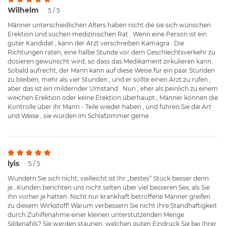
Wilhelm
5 / 5
Männer unterschiedlichen Alters haben nicht die sie sich wünschen
Erektion und suchen medizinischen Rat . Wenn eine Person ist ein
guter Kandidat , kann der Arzt verschreiben Kamagra . Die
Richtungen raten, eine halbe Stunde vor dem Geschlechtsverkehr zu
dosieren gewünscht wird, so dass das Medikament zirkulieren kann.
Sobald aufrecht, der Mann kann auf diese Weise für ein paar Stunden
zu bleiben, mehr als vier Stunden , und er sollte einen Arzt zu rufen ,
aber das ist ein mildernder Umstand . Nun , eher als peinlich zu einem
weichen Erektion oder keine Erektion überhaupt , Männer können die
Kontrolle über ihr Mann - Teile wieder haben , und führen Sie die Art
und Weise , sie würden im Schlafzimmer gerne .
lyis
5 / 5
Wundern Sie sich nicht, vielleicht ist Ihr „bestes“ Stück besser denn
je…Kunden berichten uns nicht selten über viel besseren Sex, als Sie
ihn vorher je hatten. Nicht nur krankhaft betroffene Männer greifen
zu diesem Wirkstoff! Warum verbessern Sie nicht Ihre Standhaftigkeit
durch Zuhilfenahme einer kleinen unterstützenden Menge
Sildenafils? Sie werden staunen, welchen guten Eindruck Sie bei Ihrer