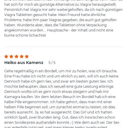
hat sich für mich als günstige Alternative zu Viagra herausgestellt.
Persönlich hat Viagra mir sehr weitergeholfen, da ich nach günstigen
Viagra Tabletten gesucht habe. Mein Freund hatte ähnliche
Probleme, habe ihm paar Viagras gegeben, die auch gut geholfen
haben. Wunderte aber, dass die Tabletten ohne Verpackung
angekommen wurden…. Hauptsache - der Inhalt und nicht eine
bunte schöne Schachtel.
Heiko aus Kamenz
5 / 5
Gehe regelmäßig in ein Bordell, um mir zu holen, was ich brauche.
Eine Frau habe ich nicht und um ehrlich zu sein, will ich auch keine.
Dennoch habe ich gern Sex, und zwar am besten guten Sex. Ich
möchte behaupten, dass ich sexuell eine gute Leistung erbringe.
Dennoch wollte ich es gern noch etwas steigern und hab mir
Kamagra kaufen. Vor dem letzten Besuch im Bordell hab ich eine
halbe Pille eingenommen. Ich habe gehört, dass man mit einer
halben Pille beginnen soll, um zunächst einmal zu testen, ob dies
bereits ausreicht. Ja, es hat ausgereicht. Das Girl und ich hatten
wirklich Spaß, zwei Stunden lang. Gut, dass ich inzwischen schon
einen Sonderpreis aushandeln konnte ;-) Wie dem auch sei. Der Sex
war jedenfalls total geil, weil mein kleiner Heiko zweihundert