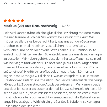
Partnerin hinterlassen, versprochen!
Markus (29) aus Braunschweig
4.5 / 5
Seit zwei Jahren führe ich eine glückliche Beziehung mit dem Mann
meiner Träume. Auch der Sex kommt bei uns nicht zu kurz. Wir
mögen es allerdings beide recht hart, was uns auf den Gedanken
brachte, es einmal mit einem zusätzlichen Potenzmittel zu
versuchen, um noch mehr vom Sex zu haben. Die Erektion sollte
einfach noch härter werden. So entschlossen wir uns dazu, Kamagra
zu bestellen. Wir haben gehört, dass der Inhaltsstoff auch so sein soll,
wie bei Viagra und von der Pille hört man ja nur Gutes. Angenehm
überrascht waren wir davon, dass unsere Bestellung schon 7 Tage
später eintraf. Hierfür ein großes Lob an euch. Auch können wir
sagen, dass Kamagra wirklich hält, was es verspricht. Die Härte der
Erektion war einfach unermesslich. Der Sex war absolut der bisherige
Höhepunkt. Zudem stieg die Ausdauer extrem an. Wir kamen beide
erst deutlich später als es sonst der Fall ist. Zwischenzeitlich hatte ich
schon das Gefühl, als würde nichts passieren, denn ich kam einfach
nicht. Ich konnte ja vorher nicht wissen, dass sich die Ejakulation so
lange hinaus zögert. Wirklich ein großer Spaß. Seitdem ist Kamagra
unser ständiger Begleiter.