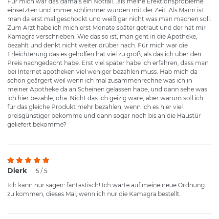
Für mich war das damals ein Notfall...als meine Erektionsprobleme
einsetzten und immer schlimmer wurden mit der Zeit. Als Mann ist
man da erst mal geschockt und weiß gar nicht was man machen soll.
Zum Arzt habe ich mich erst Monate später getraut und der hat mir
Kamagra verschrieben. Wie das so ist, man geht in die Apotheke,
bezahlt und denkt nicht weiter drüber nach. Für mich war die
Erleichterung das es geholfen hat viel zu groß, als das ich über den
Preis nachgedacht habe. Erst viel später habe ich erfahren, dass man
bei Internet apotheken viel weniger bezahlen muss. Hab mich da
schon geärgert weil wenn ich mal zusammenrechne was ich in
meiner Apotheke da an Scheinen gelassen habe, und dann sehe was
ich hier bezahle, oha. Nicht das ich geizig wäre, aber warum soll ich
für das gleiche Produkt mehr bezahlen, wenn ich es hier viel
preisgünstiger bekomme und dann sogar noch bis an die Haustür
geliefert bekomme?
Dierk
5 / 5
Ich kann nur sagen: fantastisch! Ich warte auf meine neue Ordnung
zu kommen, dieses Mal, wenn ich nur die Kamagra bestellt.