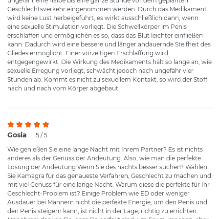
ungefähr eine halbe bis eine ganze Stunde vor dem geplanten
Geschlechtsverkehr eingenommen werden. Durch das Medikament
wird keine Lust herbeigeführt, es wirkt ausschließlich dann, wenn
eine sexuelle Stimulation vorliegt. Die Schwellkörper im Penis
erschlaffen und ermöglichen es so, dass das Blut leichter einfließen
kann. Dadurch wird eine bessere und länger andauernde Steifheit des
Gliedes ermöglicht. Einer vorzeitigen Erschlaffung wird
entgegengewirkt. Die Wirkung des Medikaments hält so lange an, wie
sexuelle Erregung vorliegt, schwächt jedoch nach ungefähr vier
Stunden ab. Kommt es nicht zu sexuellem Kontakt, so wird der Stoff
nach und nach vom Körper abgebaut.
Gosia
5 / 5
Wie genießen Sie eine lange Nacht mit Ihrem Partner? Es ist nichts
anderes als der Genuss der Andeutung. Also, wie man die perfekte
Lösung der Andeutung Wenn Sie des nachts besser suchen? Wählen
Sie Kamagra für das genaueste Verfahren, Geschlecht zu machen und
mit viel Genuss für eine lange Nacht. Warum diese die perfekte für Ihr
Geschlecht-Problem ist? Einige Problem wie ED oder weniger
Ausdauer bei Männern nicht die perfekte Energie, um den Penis und
den Penis steigern kann, ist nicht in der Lage, richtig zu errichten.