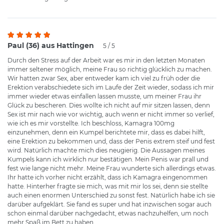
Paul (36) aus Hattingen
5 / 5
Durch den Stress auf der Arbeit war es mir in den letzten Monaten
immer seltener möglich, meine Frau so richtig glücklich zu machen.
Wir hatten zwar Sex, aber entweder kam ich viel zu früh oder die
Erektion verabschiedete sich im Laufe der Zeit wieder, sodass ich mir
immer wieder etwas einfallen lassen musste, um meiner Frau ihr
Glück zu bescheren. Dies wollte ich nicht auf mir sitzen lassen, denn
Sex ist mir nach wie vor wichtig, auch wenn er nicht immer so verlief,
wie ich es mir vorstellte. Ich beschloss, Kamagra 100mg
einzunehmen, denn ein Kumpel berichtete mir, dass es dabei hilft,
eine Erektion zu bekommen und, dass der Penis extrem steif und fest
wird. Natürlich machte mich dies neugierig. Die Aussagen meines
Kumpels kann ich wirklich nur bestätigen. Mein Penis war prall und
fest wie lange nicht mehr. Meine Frau wunderte sich allerdings etwas.
Ihr hatte ich vorher nicht erzählt, dass ich Kamagra eingenommen
hatte. Hinterher fragte sie mich, was mit mir los sei, denn sie stellte
auch einen enormen Unterschied zu sonst fest. Natürlich habe ich sie
darüber aufgeklärt. Sie fand es super und hat inzwischen sogar auch
schon einmal darüber nachgedacht, etwas nachzuhelfen, um noch
mehr Spaß im Bett zu haben.