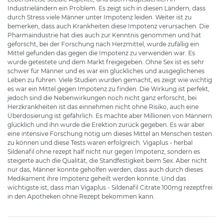
Industrieländern ein Problem. Es zeigt sich in diesen Ländern, dass
durch Stress viele Männer unter Impotenz leiden. Weiter ist zu
bemerken, dass auch Krankheiten diese Impotenz verursachen. Die
Pharmaindustrie hat dies auch zur Kenntnis genommen und hat
geforscht, bei der Forschung nach Herzmittel, wurde zufällig ein
Mittel gefunden das gegen die Impotenz zu verwenden war. Es
wurde getestete und dem Markt freigegeben. Ohne Sex ist es sehr
schwer für Männer und es war ein glückliches und ausgeglichenes
Leben zu führen. Viele Studien wurden gemacht, es zeigt wie wichtig
es war ein Mittel gegen Impotenz zu finden. Die Wirkung ist perfekt,
jedoch sind die Nebenwirkungen noch nicht ganz erforscht, bei
Herzkrankheiten ist das einnehmen nicht ohne Risiko, auch eine
Überdosierung ist gefährlich. Es machte aber Millionen von Männern
glücklich und ihn wurde die Erektion zurück gegeben. Es war aber
eine intensive Forschung nötig um dieses Mittel an Menschen testen
zu können und diese Tests waren erfolgreich. Vigaplus - herbal
Sildenafil ohne rezept half nicht nur gegen Impotenz, sondern es
steigerte auch die Qualität, die Standfestigkeit beim Sex. Aber nicht
nur das, Männer konnte geholfen werden, dass auch durch dieses
Medikament ihre Impotenz geheilt werden konnte. Und das
wichtigste ist, dass man Vigaplus - Sildenafil Citrate 100mg rezeptfrei
in den Apotheken ohne Rezept bekommen kann.