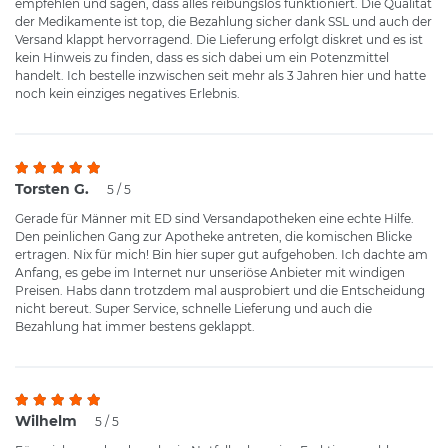
empfehlen und sagen, dass alles reibungslos funktioniert. Die Qualität
der Medikamente ist top, die Bezahlung sicher dank SSL und auch der
Versand klappt hervorragend. Die Lieferung erfolgt diskret und es ist
kein Hinweis zu finden, dass es sich dabei um ein Potenzmittel
handelt. Ich bestelle inzwischen seit mehr als 3 Jahren hier und hatte
noch kein einziges negatives Erlebnis.
Torsten G.
5 / 5
Gerade für Männer mit ED sind Versandapotheken eine echte Hilfe.
Den peinlichen Gang zur Apotheke antreten, die komischen Blicke
ertragen. Nix für mich! Bin hier super gut aufgehoben. Ich dachte am
Anfang, es gebe im Internet nur unseriöse Anbieter mit windigen
Preisen. Habs dann trotzdem mal ausprobiert und die Entscheidung
nicht bereut. Super Service, schnelle Lieferung und auch die
Bezahlung hat immer bestens geklappt.
Wilhelm
5 / 5