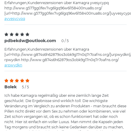
Erfahrungen,Kundenrezensionen über Kamagra yvesycypq
http://www.g577gg0fev7vg6lgq96w6l158400nua8s.org/
[url=http://www.g577gg0fev7vg6lgq96w6l158400nua8s.org/]uyvesycypq[
ayvesycypq
pdbekdw@outlook.com
0 / 5
Erfahrungen,Kundenrezensionen über Kamagra
[url=http://www.g874s6h62879os3obk9g17n0q7r7oafns.org/]urpwydkn[/
rpwydkn http://www.g874s6h62879os3obk9g17n0q7r7oafns.org/
arpwydkn
Bolek
5 / 5
Ich habe Kamagra regelmäßig über eine ziemlich lange Zeit
geschluckt. Die Ergebnisse sind wirklich toll. Die wichtigste
Veränderung im Vergleich zu anderen Produkten - man braucht diese
Pillen nicht direkt vor dem Sex zu nehmen oder kombinieren, wie viel
Zeit schon vergangen ist, ob es schon funktioniert hat oder noch
nicht. Hier ist einfach ein voller Luxus. Man nimmt die Kapseln jeden
Tag morgens und braucht sich keine Gedanken darüber zu machen,