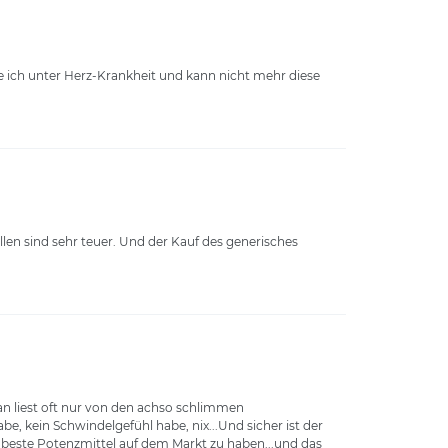
e ich unter Herz-Krankheit und kann nicht mehr diese
llen sind sehr teuer. Und der Kauf des generisches
n liest oft nur von den achso schlimmen
, kein Schwindelgefühl habe, nix...Und sicher ist der
as beste Potenzmittel auf dem Markt zu haben...und das