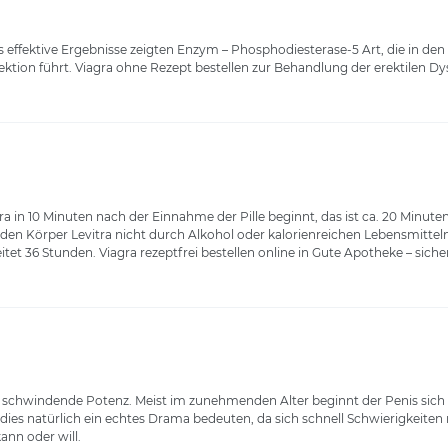
 effektive Ergebnisse zeigten Enzym – Phosphodiesterase-5 Art, die in den
rektion führt. Viagra ohne Rezept bestellen zur Behandlung der erektilen Dy
ra in 10 Minuten nach der Einnahme der Pille beginnt, das ist ca. 20 Minut
 den Körper Levitra nicht durch Alkohol oder kalorienreichen Lebensmitteln b
eitet 36 Stunden. Viagra rezeptfrei bestellen online in Gute Apotheke – sich
ie schwindende Potenz. Meist im zunehmenden Alter beginnt der Penis sic
dies natürlich ein echtes Drama bedeuten, da sich schnell Schwierigkeite
nn oder will.