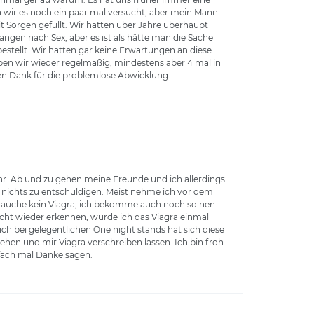
 wir es noch ein paar mal versucht, aber mein Mann
t Sorgen gefüllt. Wir hatten über Jahre überhaupt
langen nach Sex, aber es ist als hätte man die Sache
bestellt. Wir hatten gar keine Erwartungen an diese
ben wir wieder regelmäßig, mindestens aber 4 mal in
len Dank für die problemlose Abwicklung.
sehr. Ab und zu gehen meine Freunde und ich allerdings
 nichts zu entschuldigen. Meist nehme ich vor dem
 brauche kein Viagra, ich bekomme auch noch so nen
icht wieder erkennen, würde ich das Viagra einmal
ch bei gelegentlichen One night stands hat sich diese
ehen und mir Viagra verschreiben lassen. Ich bin froh
nfach mal Danke sagen.