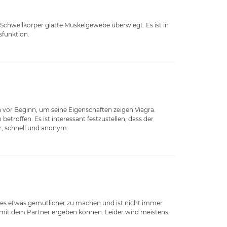
 Schwellkörper glatte Muskelgewebe überwiegt. Es ist in
sfunktion.
en vor Beginn, um seine Eigenschaften zeigen Viagra.
etroffen. Es ist interessant festzustellen, dass der
er, schnell und anonym.
h es etwas gemütlicher zu machen und ist nicht immer
n mit dem Partner ergeben können. Leider wird meistens