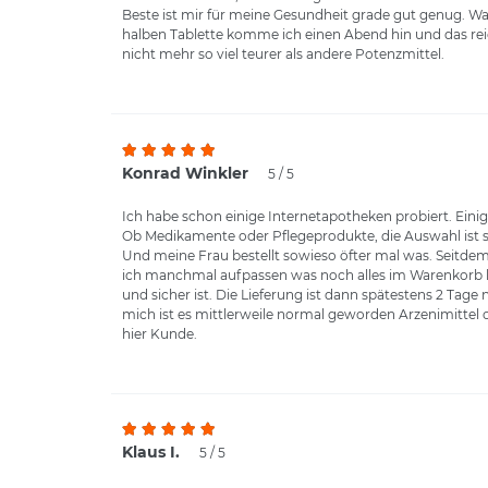
Beste ist mir für meine Gesundheit grade gut genug. War
halben Tablette komme ich einen Abend hin und das reich
nicht mehr so viel teurer als andere Potenzmittel.
Konrad Winkler
5 / 5
Ich habe schon einige Internetapotheken probiert. Einig
Ob Medikamente oder Pflegeprodukte, die Auswahl ist se
Und meine Frau bestellt sowieso öfter mal was. Seitdem
ich manchmal aufpassen was noch alles im Warenkorb land
und sicher ist. Die Lieferung ist dann spätestens 2 Tag
mich ist es mittlerweile normal geworden Arzenimittel o
hier Kunde.
Klaus I.
5 / 5