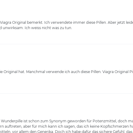
agra Original bemerkt. Ich verwendete immer diese Pillen. Aber jetzt leid
d unwirksam. Ich weiss nicht was zu tun.
e Original hat. Manchmal verwende ich auch diese Pillen. Viagra Original Pi
aue Wunderpille ist schon zum Synonym geworden für Potenzmittel, doch ma
 auftreten, aber für mich kann ich sagen, das ich keine Kopfschmerzen habe
mitteln, vor allem den Generika. Doch ich habe dafür das sichere Gefühl, d