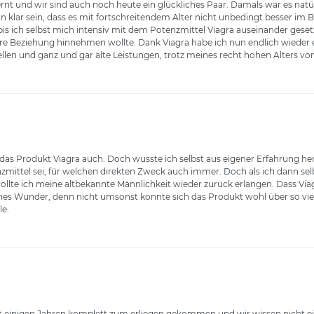
rnt und wir sind auch noch heute ein glückliches Paar. Damals war es natür
klar sein, dass es mit fortschreitendem Alter nicht unbedingt besser im B
 bis ich selbst mich intensiv mit dem Potenzmittel Viagra auseinander gese
nsere Beziehung hinnehmen wollte. Dank Viagra habe ich nun endlich wied
len und ganz und gar alte Leistungen, trotz meines recht hohen Alters von
as Produkt Viagra auch. Doch wusste ich selbst aus eigener Erfahrung hera
mittel sei, für welchen direkten Zweck auch immer. Doch als ich dann selbst
wollte ich meine altbekannte Männlichkeit wieder zurück erlangen. Dass Vi
liches Wunder, denn nicht umsonst konnte sich das Produkt wohl über so v
le.
t einigen Jahren komplett zum erliegen gekommen und wir wissen nicht e