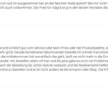
um soll ich ausgerechnet hier an der falschen Stelle sparen? Bei mir wirkt
t auch vollkommen. Der Preis für Viagra ist ja in den letzten Monaten deu
e sind wirklich gut vom Service oder beim Preis oder der Produktpalette, a
hr groß. Gerade bei kleineren Beschwerden bestelle ich schnell mal onlin
 die mitbekommen hat wie einfach das geht, läuft sie nicht mehr in die D
et. Wir bestellen relativ oft hier und bis jetzt gabe es noch nie Probleme
e nach der Bestellung da, schön diskret verpackt und die Medikamente helf
nline zu bestellen und es ist nicht anders als bei Amazon oder Ebay. Die E