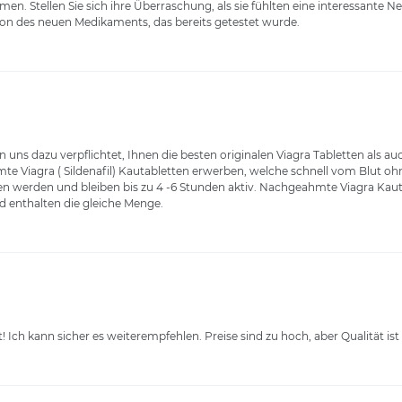
n. Stellen Sie sich ihre Überraschung, als sie fühlten eine interessante N
n des neuen Medikaments, das bereits getestet wurde.
n uns dazu verpflichtet, Ihnen die besten originalen Viagra Tabletten als 
 Viagra ( Sildenafil) Kautabletten erwerben, welche schnell vom Blut o
erden und bleiben bis zu 4 -6 Stunden aktiv. Nachgeahmte Viagra Kautabl
d enthalten die gleiche Menge.
 Ich kann sicher es weiterempfehlen. Preise sind zu hoch, aber Qualität ist