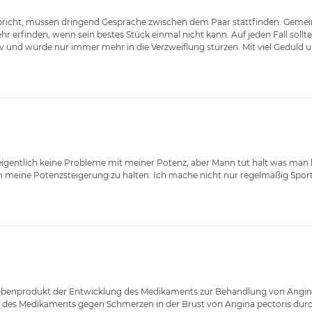
richt, müssen dringend Gespräche zwischen dem Paar stattfinden. Gemeins
erfinden, wenn sein bestes Stück einmal nicht kann. Auf jeden Fall sollte
 und würde nur immer mehr in die Verzweiflung stürzen. Mit viel Geduld u
gentlich keine Probleme mit meiner Potenz, aber Mann tut halt was man k
um meine Potenzsteigerung zu halten. Ich mache nicht nur regelmäßig Spo
 Nebenprodukt der Entwicklung des Medikaments zur Behandlung von Angina 
des Medikaments gegen Schmerzen in der Brust von Angina pectoris durchge