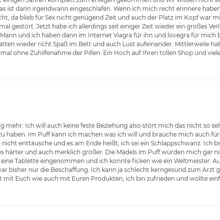
as ist dann irgendwann eingeschlafen. Wenn ich mich recht erinnere haben
ht, da blieb für Sex nicht genügend Zeit und auch der Platz im Kopf war mi
l gestört. Jetzt habe ich allerdings seit einiger Zeit wieder ein großes Ver
in Mann und ich haben dann im Internet Viagra für ihn und lovegra für mich 
ten wieder richt Spaß im Bett und auch Lust aufeinander. Mittlerweile ha
mal ohne Zuhilfenahme der Pillen. Ein Hoch auf Ihren tollen Shop und vie
ng mehr. Ich will auch keine feste Beziehung also stört mich das nicht so 
zu haben. Im Puff kann ich machen was ich will und brauche mich auch für
rt nicht enttäusche und es am Ende heißt, ich sei ein Schlappschwanz. Ich
ches härter und auch merklich größer. Die Mädels im Puff würden mich gar n
, eine Tablette eingenommen und ich konnte ficken wie ein Weltmeister. Au
ar bisher nur die Beschaffung. Ich kann ja schlecht kerngesund zum Arzt g
 mit Euch wie auch mit Euren Produkten, ich bin zufrieden und wollte ei