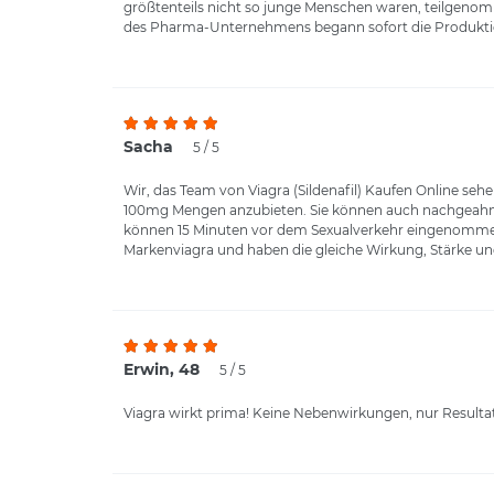
größtenteils nicht so junge Menschen waren, teilgenomme
des Pharma-Unternehmens begann sofort die Produktio
Sacha
5 / 5
Wir, das Team von Viagra (Sildenafil) Kaufen Online sehe
100mg Mengen anzubieten. Sie können auch nachgeahmte
können 15 Minuten vor dem Sexualverkehr eingenommen w
Markenviagra und haben die gleiche Wirkung, Stärke un
Erwin, 48
5 / 5
Viagra wirkt prima! Keine Nebenwirkungen, nur Resultat!