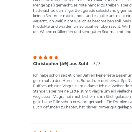
Menge Spaß gemacht, es miteinander zu treiben, aber d
hatte sich zu damaliger Zeit gerade selbstständig gemac
keinen Sex mehr miteinander und es hatte uns nicht einma
verlernt, ich weiß nicht wie ich es beschreiben soll. Me
Produkte und wurden umso positiver überrascht. Wir hat
der Woche erfüllenden und sehr guten Sex, mal mit und 
Christopher (49) aus Suhl
5 / 5
Ich habe schon seit etlichen Jahren keine feste Beziehu
gern mal zu den Huren ins Bordell um dort etwas Spaß 
Puffbesuch eine Viagra zu mir, damit ich die Weiber do
Ständer, aber meine Latte ist mit Viagra um ein vielfa
weglassen. Viagra hat mich bisher nie im Stich gelassen
geile blaue Pille schon bewehrt gemacht. Ein Problem w
Euch gefunden zu haben, hat bisher immer gut geklappt