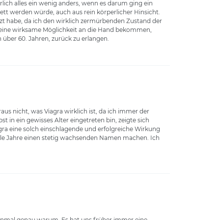
lich alles ein wenig anders, wenn es darum ging ein
ett werden würde, auch aus rein körperlicher Hinsicht.
tzt habe, da ich den wirklich zermürbenden Zustand der
er eine wirksame Möglichkeit an die Hand bekommen,
 über 60. Jahren, zurück zu erlangen.
us nicht, was Viagra wirklich ist, da ich immer der
 in ein gewisses Alter eingetreten bin, zeigte sich
agra eine solch einschlagende und erfolgreiche Wirkung
iele Jahre einen stetig wachsenden Namen machen. Ich
inmal genau warum. Es hat uns früher immer eine