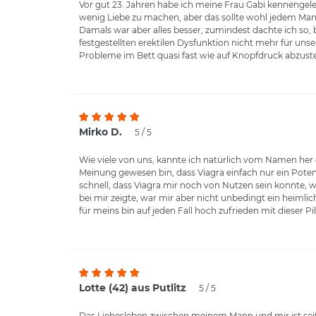
Vor gut 23. Jahren habe ich meine Frau Gabi kennengele
wenig Liebe zu machen, aber das sollte wohl jedem Mann 
Damals war aber alles besser, zumindest dachte ich so,
festgestellten erektilen Dysfunktion nicht mehr für u
Probleme im Bett quasi fast wie auf Knopfdruck abzustel
Mirko D.
5 / 5
Wie viele von uns, kannte ich natürlich vom Namen her d
Meinung gewesen bin, dass Viagra einfach nur ein Potenz
schnell, dass Viagra mir noch von Nutzen sein konnte, 
bei mir zeigte, war mir aber nicht unbedingt ein heim
für meins bin auf jeden Fall hoch zufrieden mit dieser Pil
Lotte (42) aus Putlitz
5 / 5
Das Liebesleben zwischen meinem Mann und mir ist sei