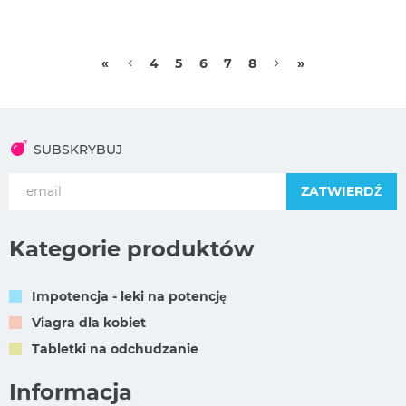
«
4
5
6
7
8
»
SUBSKRYBUJ
ZATWIERDŹ
Kategorie produktów
Impotencja - leki na potencję
Viagra dla kobiet
Tabletki na odchudzanie
Informacja