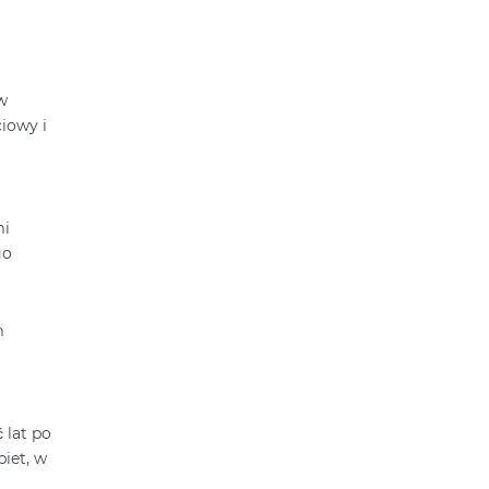
w
ciowy i
mi
go
m
 lat po
iet, w