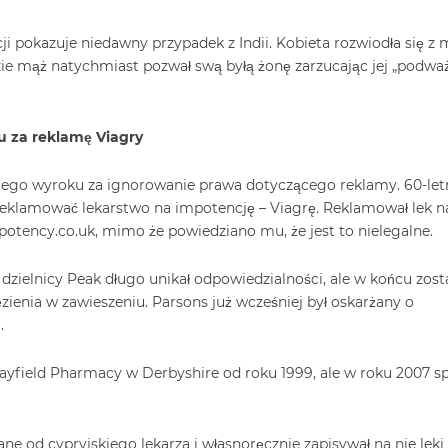
i pokazuje niedawny przypadek z Indii. Kobieta rozwiodła się 
ie mąż natychmiast pozwał swą byłą żonę zarzucając jej „podwa
u za reklamę Viagry
kiego wyroku za ignorowanie prawa dotyczącego reklamy. 60-let
reklamować lekarstwo na impotencję – Viagrę. Reklamował lek n
 potency.co.uk, mimo że powiedziano mu, że jest to nielegalne.
 dzielnicy Peak długo unikał odpowiedzialności, ale w końcu zost
ienia w zawieszeniu. Parsons już wcześniej był oskarżany o
.
Hayfield Pharmacy w Derbyshire od roku 1999, ale w roku 2007 sp
ne od cypryjskiego lekarza i własnoręcznie zapisywał na nie leki 