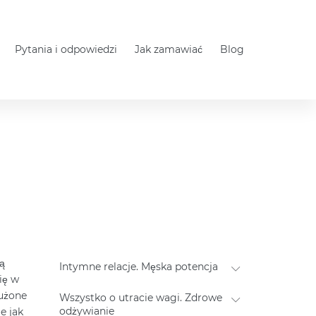
Pytania i odpowiedzi
Jak zamawiać
Blog
ą
Intymne relacje. Męska potencja
ię w
łużone
Wszystko o utracie wagi. Zdrowe
odżywianie
e jak