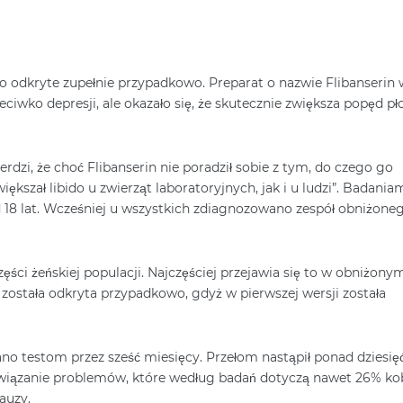
ło odkryte zupełnie przypadkowo. Preparat o nazwie Flibanserin 
ciwko depresji, ale okazało się, że skutecznie zwiększa popęd pł
erdzi, że choć Flibanserin nie poradził sobie z tym, do czego go
ększał libido u zwierząt laboratoryjnych, jak i u ludzi”. Badania
 18 lat. Wcześniej u wszystkich zdiagnozowano zespół obniżone
ęści żeńskiej populacji. Najczęściej przejawia się to w obniżony
została odkryta przypadkowo, gdyż w pierwszej wersji została
no testom przez sześć miesięcy. Przełom nastąpił ponad dziesięć
związanie problemów, które według badań dotyczą nawet 26% kob
auzy.