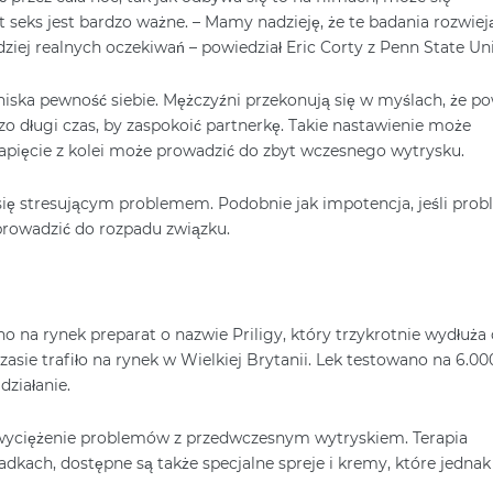
 seks jest bardzo ważne. – Mamy nadzieję, że te badania rozwiej
iej realnych oczekiwań – powiedział Eric Corty z Penn State Uni
iska pewność siebie. Mężczyźni przekonują się w myślach, że po
zo długi czas, by zaspokoić partnerkę. Takie nastawienie może
apięcie z kolei może prowadzić do zbyt wczesnego wytrysku.
ię stresującym problemem. Podobnie jak impotencja, jeśli pro
rowadzić do rozpadu związku.
 na rynek preparat o nazwie Priligy, który trzykrotnie wydłuża 
asie trafiło na rynek w Wielkiej Brytanii. Lek testowano na 6.00
ziałanie.
ezwyciężenie problemów z przedwczesnym wytryskiem. Terapia
ach, dostępne są także specjalne spreje i kremy, które jednak