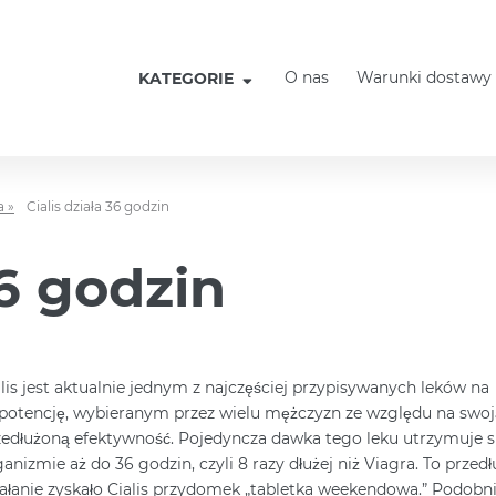
O nas
Warunki dostawy
KATEGORIE
a »
Cialis działa 36 godzin
36 godzin
alis jest aktualnie jednym z najczęściej przypisywanych leków na
potencję, wybieranym przez wielu mężczyzn ze względu na swoj
zedłużoną efektywność. Pojedyncza dawka tego leku utrzymuje s
anizmie aż do 36 godzin, czyli 8 razy dłużej niż Viagra. To przed
iałanie zyskało Cialis przydomek „tabletka weekendowa.” Podobni