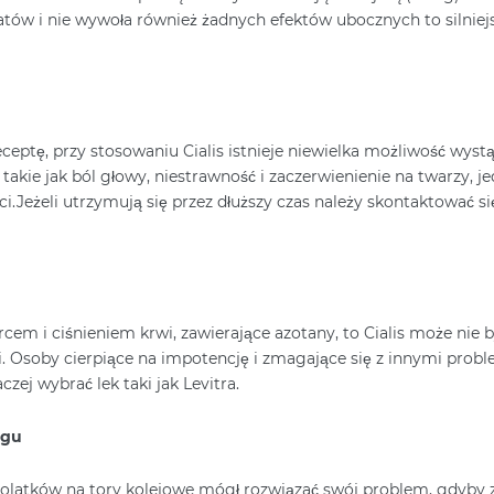
tatów i nie wywoła również żadnych efektów ubocznych to silniej
eptę, przy stosowaniu Cialis istnieje niewielka możliwość wyst
kie jak ból głowy, niestrawność i zaczerwienienie na twarzy, je
i.Jeżeli utrzymują się przez dłuższy czas należy skontaktować si
rcem i ciśnieniem krwi, zawierające azotany, to Cialis może nie b
i. Osoby cierpiące na impotencję i zmagające się z innymi pro
ej wybrać lek taki jak Levitra.
ągu
olatków na tory kolejowe mógł rozwiązać swój problem, gdyby z