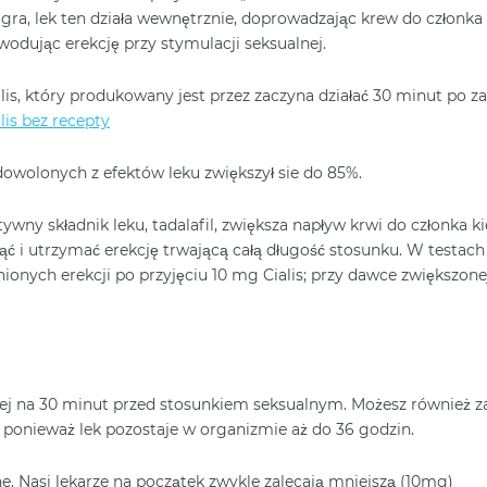
agra, lek ten działa wewnętrznie, doprowadzając krew do członka 
wodując erekcję przy stymulacji seksualnej.
lis, który produkowany jest przez zaczyna działać 30 minut po za
lis bez recepty
dowolonych z efektów leku zwiększył sie do 85%.
ywny składnik leku, tadalafil, zwiększa napływ krwi do członka k
ąć i utrzymać erekcję trwającą całą długość stosunku. W testach
onych erekcji po przyjęciu 10 mg Cialis; przy dawce zwiększone
iej na 30 minut przed stosunkiem seksualnym. Możesz również z
, ponieważ lek pozostaje w organizmie aż do 36 godzin.
. Nasi lekarze na początek zwykle zalecają mniejszą (10mg)