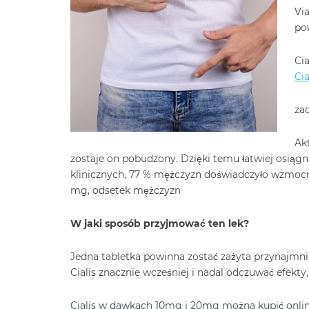
Vi
po
Cia
Cia
za
Akt
zostaje on pobudzony. Dzięki temu łatwiej osiągn
klinicznych, 77 % mężczyzn doświadczyło wzmocni
mg, odsetek mężczyzn
W jaki sposób przyjmować ten lek?
Jedna tabletka powinna zostać zażyta przynajmn
Cialis znacznie wcześniej i nadal odczuwać efekty
Cialis w dawkach 10mg i 20mg można kupić online