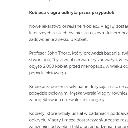
Kobieca viagra odkryta przez przypadek
Nowe lekarstwo określane “kobiecą Viagrą” zosta
klinicznych testach był nieskutecznym lekiem prze
zadowolenie z seksu u kobiet.
Profesor John Thorp, który prowadził badania, twi
stworzono, “bystrzy obserwatorzy zauważyli, że zwi
objęto 2.000 kobiet przed menopauzą w wieku od
popędu płciowego.
Kobiece zaburzenia seksualne dotykają znaczne cz
popędzie płciowym. Męska wersja Viagry również 
zaprojektowana do zwalczania anginy.
Kobiety, które wzięły udział w badaniach poddawa
odkryciu Viagry i może dostarczyć skuteczne ro
zależności od wieku i faktu przechodzenia menop