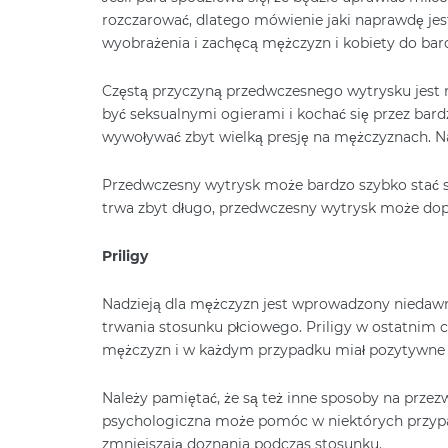
rozczarować, dlatego mówienie jaki naprawdę jest
wyobrażenia i zachęcą mężczyzn i kobiety do bardz
Częstą przyczyną przedwczesnego wytrysku jest n
być seksualnymi ogierami i kochać się przez bard
wywoływać zbyt wielką presję na mężczyznach. N
Przedwczesny wytrysk może bardzo szybko stać s
trwa zbyt długo, przedwczesny wytrysk może dop
Priligy
Nadzieją dla mężczyzn jest wprowadzony niedawno
trwania stosunku płciowego. Priligy w ostatnim cz
mężczyzn i w każdym przypadku miał pozytywne d
Należy pamiętać, że są też inne sposoby na prz
psychologiczna może pomóc w niektórych przypadk
zmniejszają doznania podczas stosunku.