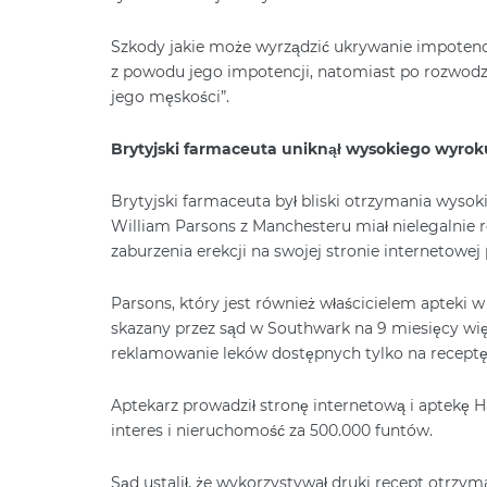
Szkody jakie może wyrządzić ukrywanie impotencj
z powodu jego impotencji, natomiast po rozwodz
jego męskości”.
Brytyjski farmaceuta uniknął wysokiego wyrok
Brytyjski farmaceuta był bliski otrzymania wyso
William Parsons z Manchesteru miał nielegalnie 
zaburzenia erekcji na swojej stronie internetowej
Parsons, który jest również właścicielem apteki w
skazany przez sąd w Southwark na 9 miesięcy więz
reklamowanie leków dostępnych tylko na receptę
Aptekarz prowadził stronę internetową i aptekę 
interes i nieruchomość za 500.000 funtów.
Sąd ustalił, że wykorzystywał druki recept otrzyma