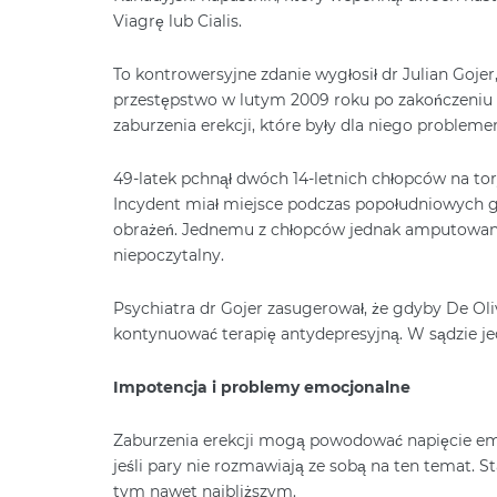
Viagrę lub Cialis.
To kontrowersyjne zdanie wygłosił dr Julian Gojer
przestępstwo w lutym 2009 roku po zakończeniu te
zaburzenia erekcji, które były dla niego probleme
49-latek pchnął dwóch 14-letnich chłopców na tor
Incydent miał miejsce podczas popołudniowych go
obrażeń. Jednemu z chłopców jednak amputowano
niepoczytalny.
Psychiatra dr Gojer zasugerował, że gdyby De Oli
kontynuować terapię antydepresyjną. W sądzie j
Impotencja i problemy emocjonalne
Zaburzenia erekcji mogą powodować napięcie emo
jeśli pary nie rozmawiają ze sobą na ten temat. S
tym nawet najbliższym.