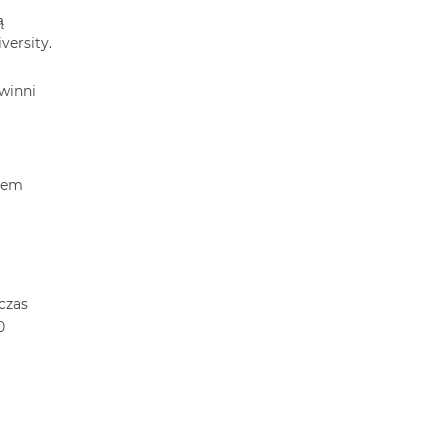
ą
versity.
winni
blem
czas
0