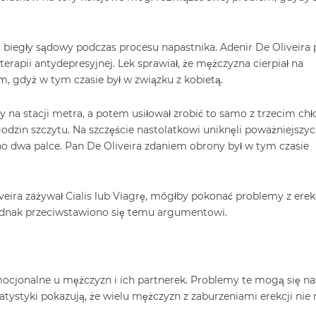
, biegły sądowy podczas procesu napastnika. Adenir De Oliveira 
rapii antydepresyjnej. Lek sprawiał, że mężczyzna cierpiał na
m, gdyż w tym czasie był w związku z kobietą.
y na stacji metra, a potem usiłował zrobić to samo z trzecim ch
dzin szczytu. Na szczęście nastolatkowi uniknęli poważniejszy
 dwa palce. Pan De Oliveira zdaniem obrony był w tym czasie
veira zażywał Cialis lub Viagrę, mógłby pokonać problemy z erekc
ednak przeciwstawiono się temu argumentowi.
cjonalne u mężczyzn i ich partnerek. Problemy te mogą się nas
tatystyki pokazują, że wielu mężczyzn z zaburzeniami erekcji nie