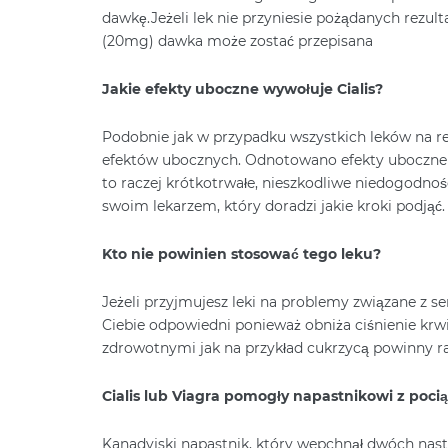
dawkę.Jeżeli lek nie przyniesie pożądanych rezul
(20mg) dawka może zostać przepisana
Jakie efekty uboczne wywołuje Cialis?
Podobnie jak w przypadku wszystkich leków na rec
efektów ubocznych. Odnotowano efekty uboczne ta
to raczej krótkotrwałe, nieszkodliwe niedogodnośc
swoim lekarzem, który doradzi jakie kroki podjąć.
Kto nie powinien stosować tego leku?
Jeżeli przyjmujesz leki na problemy związane z se
Ciebie odpowiedni ponieważ obniża ciśnienie krw
zdrowotnymi jak na przykład cukrzycą powinny racz
Cialis lub Viagra pomogły napastnikowi z poci
Kanadyjski napastnik, który wepchnął dwóch nast