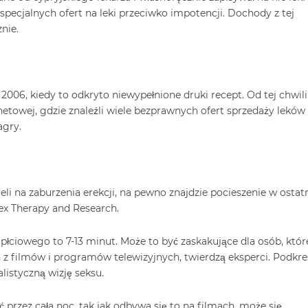
specjalnych ofert na leki przeciwko impotencji. Dochody z tej
nie.
006, kiedy to odkryto niewypełnione druki recept. Od tej chwili
rnetowej, gdzie znaleźli wiele bezprawnych ofert sprzedaży leków
agry.
ieli na zaburzenia erekcji, na pewno znajdzie pocieszenie w ostat
ex Therapy and Research.
 płciowego to 7-13 minut. Może to być zaskakujące dla osób, któr
z filmów i programów telewizyjnych, twierdzą eksperci. Podkre
alistyczną wizję seksu.
ć przez cała noc, tak jak odbywa się to na filmach, może się