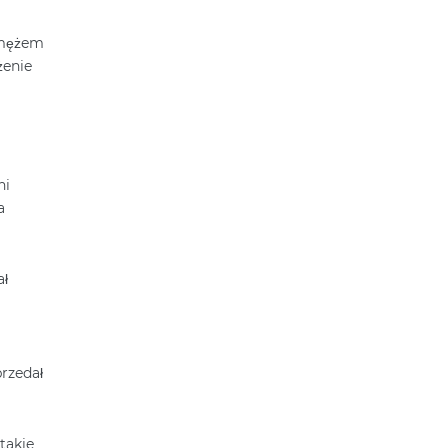
z mężem
żenie
ni
a
ał
rzedał
takie