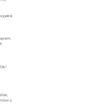
popełnił
łopcem.
ch
ją i
ilać,
 mówi o