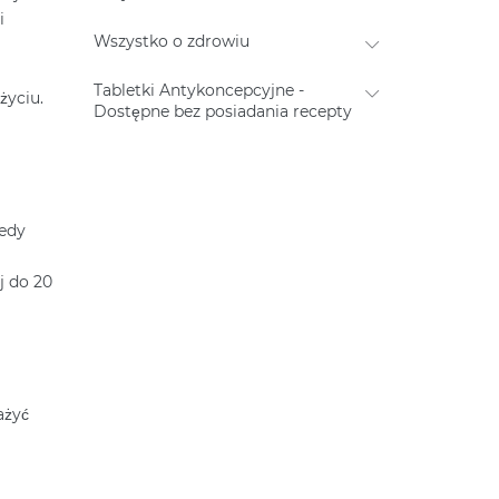
i
Wszystko o zdrowiu
Tabletki Antykoncepcyjne -
życiu.
Dostępne bez posiadania recepty
iedy
j do 20
ażyć