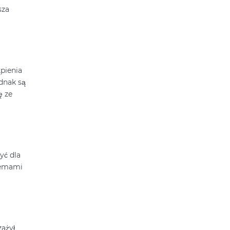
sza
ąpienia
dnak są
ę ze
yć dla
blemami
ażył