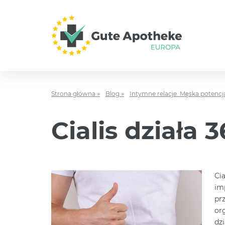
Strona główna »
Blog »
Intymne relacje. Męska potencj
Cialis działa 
Ci
im
pr
org
dz