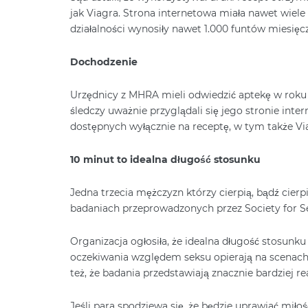
jak Viagra. Strona internetowa miała nawet wiele 
działalności wynosiły nawet 1.000 funtów miesięcz
Dochodzenie
Urzędnicy z MHRA mieli odwiedzić aptekę w roku 2
śledczy uważnie przyglądali się jego stronie inte
dostępnych wyłącznie na receptę, w tym także Vi
10 minut to idealna długość stosunku
Jedna trzecia mężczyzn którzy cierpią, bądź cierp
badaniach przeprowadzonych przez Society for S
Organizacja ogłosiła, że idealna długość stosunku
oczekiwania względem seksu opierają na scenach 
też, że badania przedstawiają znacznie bardziej re
Jeśli para spodziewa się, że będzie uprawiać miłoś