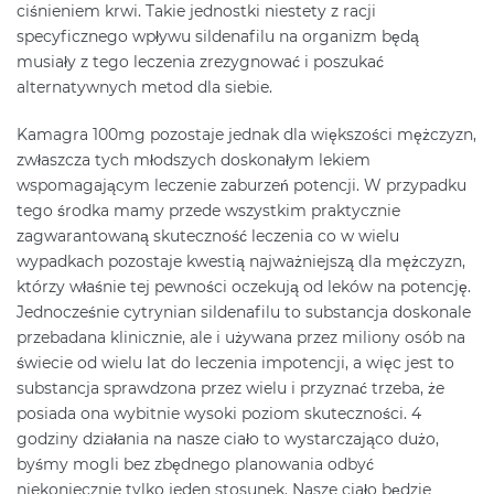
ciśnieniem krwi. Takie jednostki niestety z racji
specyficznego wpływu sildenafilu na organizm będą
musiały z tego leczenia zrezygnować i poszukać
alternatywnych metod dla siebie.
Kamagra 100mg pozostaje jednak dla większości mężczyzn,
zwłaszcza tych młodszych doskonałym lekiem
wspomagającym leczenie zaburzeń potencji. W przypadku
tego środka mamy przede wszystkim praktycznie
zagwarantowaną skuteczność leczenia co w wielu
wypadkach pozostaje kwestią najważniejszą dla mężczyzn,
którzy właśnie tej pewności oczekują od leków na potencję.
Jednocześnie cytrynian sildenafilu to substancja doskonale
przebadana klinicznie, ale i używana przez miliony osób na
świecie od wielu lat do leczenia impotencji, a więc jest to
substancja sprawdzona przez wielu i przyznać trzeba, że
posiada ona wybitnie wysoki poziom skuteczności. 4
godziny działania na nasze ciało to wystarczająco dużo,
byśmy mogli bez zbędnego planowania odbyć
niekoniecznie tylko jeden stosunek. Nasze ciało będzie