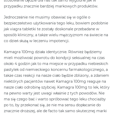
stosowanie będzie dla nas tak samo wygodne jak w
przypadku znacznie bardziej markowych produktów.
Jednocześnie nie musimy obawiać się w ogóle o
bezpieczeństwo użytkowania tego leku, bowiem podobnie
jak viagra tabletki te zostały doskonale przebadane w
sposób kliniczny, a także wielu mężczyznom na świecie na
co dzień służą w leczeniu impotencji.
Kamagra 100mg działa identycznie. Również będziemy
mieli możliwość powrotu do kondycji seksualnej na czas
około 4 godzin jak to ma miejsce w przypadku niebieskich
pastylek od niemieckiego koncernu farmakologicznego, a
także czas reakcji na nasze ciało będzie zbliżony, a zdaniem
niektórych pacjentów nawet Kamagra 100mg reaguje na
nasze ciało odrobinę szybciej. Kamagra 100mg to lek, który
na pewno warty jest uwagi właśnie z tych powodów. Nie
ma się czego bać i warto spróbować tego leku chociażby
po to, by przekonać się, że nie ma sensu dopłacanie do
znacznie droższej, ale de facto tak samo skutecznej marki