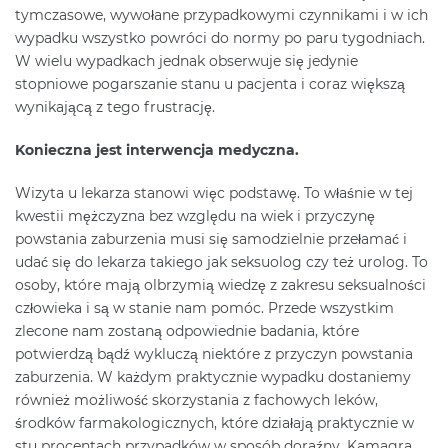
tymczasowe, wywołane przypadkowymi czynnikami i w ich
wypadku wszystko powróci do normy po paru tygodniach.
W wielu wypadkach jednak obserwuje się jedynie
stopniowe pogarszanie stanu u pacjenta i coraz większą
wynikającą z tego frustrację.
Konieczna jest interwencja medyczna.
Wizyta u lekarza stanowi więc podstawę. To właśnie w tej
kwestii mężczyzna bez względu na wiek i przyczynę
powstania zaburzenia musi się samodzielnie przełamać i
udać się do lekarza takiego jak seksuolog czy też urolog. To
osoby, które mają olbrzymią wiedzę z zakresu seksualności
człowieka i są w stanie nam pomóc. Przede wszystkim
zlecone nam zostaną odpowiednie badania, które
potwierdzą bądź wykluczą niektóre z przyczyn powstania
zaburzenia. W każdym praktycznie wypadku dostaniemy
również możliwość skorzystania z fachowych leków,
środków farmakologicznych, które działają praktycznie w
stu procentach przypadków w sposób doraźny. Kamagra