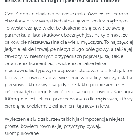
Ile czasu działa Kamagra i jakie ma skutki uboczne
Czas 4 godzin działania na nasze ciało również jest bardzo
chwalony przez wszystkich stosujących ten lek mężczyzn.
To wystarczająco wiele, by doskonale się bawić ze swoją
partnerką, a lista skutków ubocznych jest na tyle mała, że
całkowicie niezauważalna dla wielu mężczyzn. To najczęściej
jedynie lekkie i trwające niebyt długo bóle głowy, a także jej
zawroty. W niektórych przypadkach pojawiają się także
zaburzenia koncentracji, widzenia, a także lekka
niestrawność. Typowym objawem stosowania takich jak ten
leków jest również zaczerwienienie w okolicy twarzy i klatki
piersiowej, które wynika jedynie z faktu podniesienia się
ciśnienia tętniczego krwi. Z tego samego powodu Kamagra
100mg nie jest lekiem przeznaczonym dla mężczyzn, którzy
cierpią na problemy z ciśnieniem tętniczym krwi.
Wyleczenie się z zaburzeń takich jak impotencja nie jest
proste, bowiem również jej przyczyny bywają
skomplikowane.