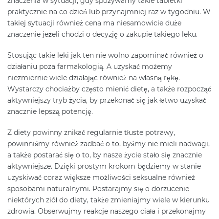
znaczenia w sytuacji, gdy spożywamy takie tabletki
praktycznie na co dzień lub przynajmniej raz w tygodniu. W
takiej sytuacji również cena ma niesamowicie duże
znaczenie jeżeli chodzi o decyzję o zakupie takiego leku.
Stosując takie leki jak ten nie wolno zapominać również o
działaniu poza farmakologią. A uzyskać możemy
niezmiernie wiele działając również na własną rękę.
Wystarczy chociażby często mienić dietę, a także rozpocząć
aktywniejszy tryb życia, by przekonać się jak łatwo uzyskać
znacznie lepszą potencję.
Z diety powinny znikać regularnie tłuste potrawy,
powinniśmy również zadbać o to, byśmy nie mieli nadwagi,
a także postarać się o to, by nasze życie stało się znacznie
aktywniejsze. Dzięki prostym krokom będziemy w stanie
uzyskiwać coraz większe możliwości seksualne również
sposobami naturalnymi. Postarajmy się o dorzucenie
niektórych ziół do diety, także zmieniajmy wiele w kierunku
zdrowia. Obserwujmy reakcje naszego ciała i przekonajmy