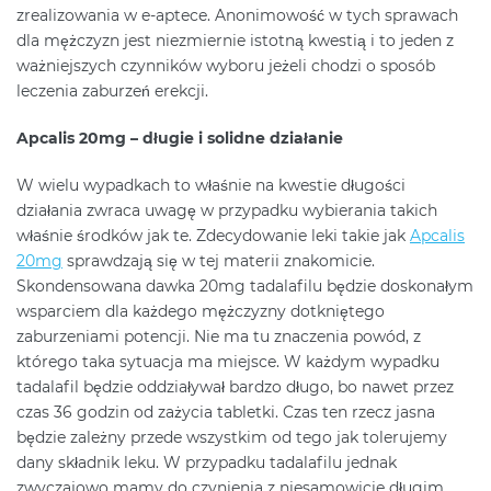
zrealizowania w e-aptece. Anonimowość w tych sprawach
dla mężczyzn jest niezmiernie istotną kwestią i to jeden z
ważniejszych czynników wyboru jeżeli chodzi o sposób
leczenia zaburzeń erekcji.
Apcalis 20mg – długie i solidne działanie
W wielu wypadkach to właśnie na kwestie długości
działania zwraca uwagę w przypadku wybierania takich
właśnie środków jak te. Zdecydowanie leki takie jak
Apcalis
20mg
sprawdzają się w tej materii znakomicie.
Skondensowana dawka 20mg tadalafilu będzie doskonałym
wsparciem dla każdego mężczyzny dotkniętego
zaburzeniami potencji. Nie ma tu znaczenia powód, z
którego taka sytuacja ma miejsce. W każdym wypadku
tadalafil będzie oddziaływał bardzo długo, bo nawet przez
czas 36 godzin od zażycia tabletki. Czas ten rzecz jasna
będzie zależny przede wszystkim od tego jak tolerujemy
dany składnik leku. W przypadku tadalafilu jednak
zwyczajowo mamy do czynienia z niesamowicie długim