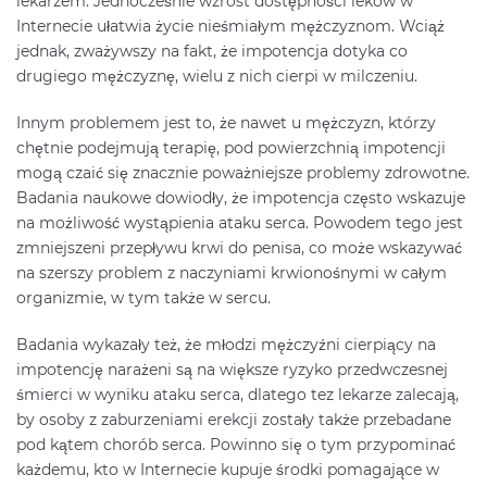
lekarzem. Jednocześnie wzrost dostępności leków w
Internecie ułatwia życie nieśmiałym mężczyznom. Wciąż
jednak, zważywszy na fakt, że impotencja dotyka co
drugiego mężczyznę, wielu z nich cierpi w milczeniu.
Innym problemem jest to, że nawet u mężczyzn, którzy
chętnie podejmują terapię, pod powierzchnią impotencji
mogą czaić się znacznie poważniejsze problemy zdrowotne.
Badania naukowe dowiodły, że impotencja często wskazuje
na możliwość wystąpienia ataku serca. Powodem tego jest
zmniejszeni przepływu krwi do penisa, co może wskazywać
na szerszy problem z naczyniami krwionośnymi w całym
organizmie, w tym także w sercu.
Badania wykazały też, że młodzi mężczyźni cierpiący na
impotencję narażeni są na większe ryzyko przedwczesnej
śmierci w wyniku ataku serca, dlatego tez lekarze zalecają,
by osoby z zaburzeniami erekcji zostały także przebadane
pod kątem chorób serca. Powinno się o tym przypominać
każdemu, kto w Internecie kupuje środki pomagające w