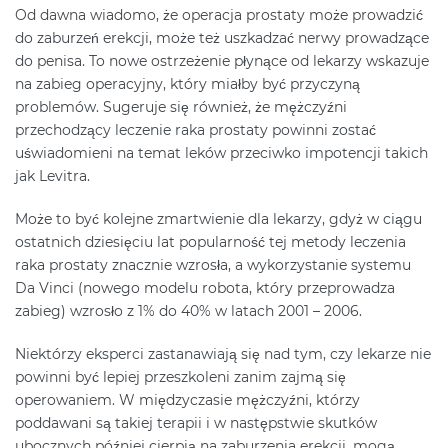
Od dawna wiadomo, że operacja prostaty może prowadzić
do zaburzeń erekcji, może też uszkadzać nerwy prowadzące
do penisa. To nowe ostrzeżenie płynące od lekarzy wskazuje
na zabieg operacyjny, który miałby być przyczyną
problemów. Sugeruje się również, że mężczyźni
przechodzący leczenie raka prostaty powinni zostać
uświadomieni na temat leków przeciwko impotencji takich
jak Levitra.
Może to być kolejne zmartwienie dla lekarzy, gdyż w ciągu
ostatnich dziesięciu lat popularność tej metody leczenia
raka prostaty znacznie wzrosła, a wykorzystanie systemu
Da Vinci (nowego modelu robota, który przeprowadza
zabieg) wzrosło z 1% do 40% w latach 2001 – 2006.
Niektórzy eksperci zastanawiają się nad tym, czy lekarze nie
powinni być lepiej przeszkoleni zanim zajmą się
operowaniem. W międzyczasie mężczyźni, którzy
poddawani są takiej terapii i w następstwie skutków
ubocznych później cierpią na zaburzenia erekcji, mogą