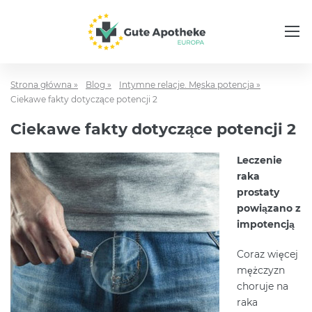
Strona główna »
Blog »
Intymne relacje. Męska potencja »
Ciekawe fakty dotyczące potencji 2
Ciekawe fakty dotyczące potencji 2
Leczenie
raka
prostaty
powiązano z
impotencją
Coraz więcej
mężczyzn
choruje na
raka