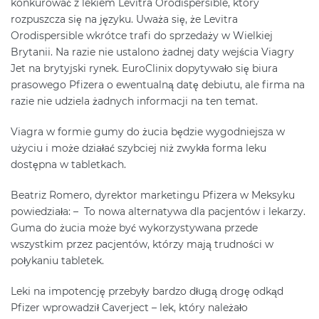
konkurować z lekiem Levitra Orodispersible, który
rozpuszcza się na języku. Uważa się, że Levitra
Orodispersible wkrótce trafi do sprzedaży w Wielkiej
Brytanii. Na razie nie ustalono żadnej daty wejścia Viagry
Jet na brytyjski rynek. EuroClinix dopytywało się biura
prasowego Pfizera o ewentualną datę debiutu, ale firma na
razie nie udziela żadnych informacji na ten temat.
Viagra w formie gumy do żucia będzie wygodniejsza w
użyciu i może działać szybciej niż zwykła forma leku
dostępna w tabletkach.
Beatriz Romero, dyrektor marketingu Pfizera w Meksyku
powiedziała: – To nowa alternatywa dla pacjentów i lekarzy.
Guma do żucia może być wykorzystywana przede
wszystkim przez pacjentów, którzy mają trudności w
połykaniu tabletek.
Leki na impotencję przebyły bardzo długą drogę odkąd
Pfizer wprowadził Caverject – lek, który należało