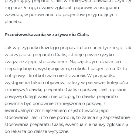
przyjmujący preparat Cialis w mniejszych dawkach, czyli 2,5
mg oraz 5 mg, również zgłaszali poprawę w osiąganiu
wzwodu, w porównaniu do pacjentów przyjmujących
placebo.
Przeciwwskazania w zażywaniu Cialis
Jak w przypadku każdego preparatu farmaceutycznego, tak
w przypadku preparatu Cialis, istnieje pewne ryzyko
związane z jego stosowaniem. Najczęstszym działaniem
niepożądanym, występującym, u około 1 pacjenta na 10, to
ból głowy i krótkotrwała niestrawność. W przypadku
wystąpienia takich objawów, należy w pierwszej kolejności
zmniejszyć dawkę preparatu Cialis o połowę. Jeśli opisane
powyżej dolegliwości nie ustąpią, to dawka preparatu
powinna być ponownie zmniejszona o połowę, z
ewentualnym zmniejszeniem częstotliwości jego
stosowania. Jeśli i to nie pomoże, to zaleca się zaprzestanie
stosowania preparatu Cialis, ewentualnie należy zgłosić się
do lekarza po dalsze wytyczne.