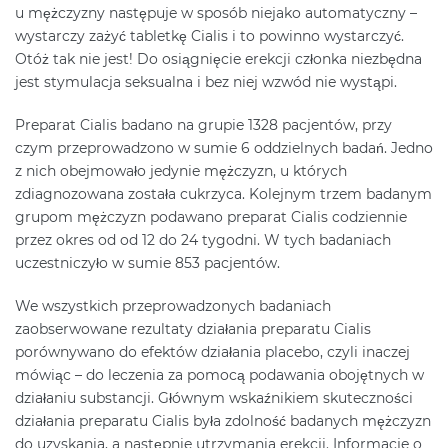
u mężczyzny następuje w sposób niejako automatyczny –
wystarczy zażyć tabletkę Cialis i to powinno wystarczyć.
Otóż tak nie jest! Do osiągnięcie erekcji członka niezbędna
jest stymulacja seksualna i bez niej wzwód nie wystąpi.
Preparat Cialis badano na grupie 1328 pacjentów, przy
czym przeprowadzono w sumie 6 oddzielnych badań. Jedno
z nich obejmowało jedynie mężczyzn, u których
zdiagnozowana została cukrzyca. Kolejnym trzem badanym
grupom mężczyzn podawano preparat Cialis codziennie
przez okres od od 12 do 24 tygodni. W tych badaniach
uczestniczyło w sumie 853 pacjentów.
We wszystkich przeprowadzonych badaniach
zaobserwowane rezultaty działania preparatu Cialis
porównywano do efektów działania placebo, czyli inaczej
mówiąc – do leczenia za pomocą podawania obojętnych w
działaniu substancji. Głównym wskaźnikiem skuteczności
działania preparatu Cialis była zdolność badanych mężczyzn
do uzyskania, a następnie utrzymania erekcji. Informacje o