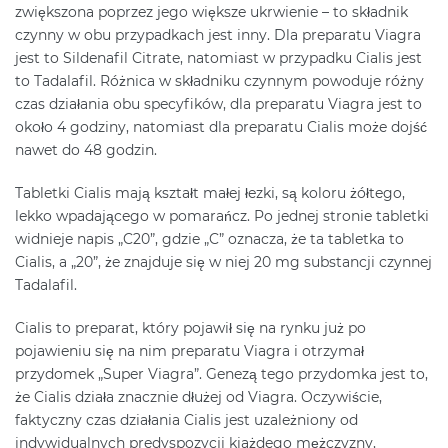
zwiększona poprzez jego większe ukrwienie – to składnik
czynny w obu przypadkach jest inny. Dla preparatu Viagra
jest to Sildenafil Citrate, natomiast w przypadku Cialis jest
to Tadalafil. Różnica w składniku czynnym powoduje różny
czas działania obu specyfików, dla preparatu Viagra jest to
około 4 godziny, natomiast dla preparatu Cialis może dojść
nawet do 48 godzin.
Tabletki Cialis mają kształt małej łezki, są koloru żółtego,
lekko wpadającego w pomarańcz. Po jednej stronie tabletki
widnieje napis „C20”, gdzie „C” oznacza, że ta tabletka to
Cialis, a „20”, że znajduje się w niej 20 mg substancji czynnej
Tadalafil.
Cialis to preparat, który pojawił się na rynku już po
pojawieniu się na nim preparatu Viagra i otrzymał
przydomek „Super Viagra”. Genezą tego przydomka jest to,
że Cialis działa znacznie dłużej od Viagra. Oczywiście,
faktyczny czas działania Cialis jest uzależniony od
indywidualnych predyspozycji kiażdego mężczyzny,