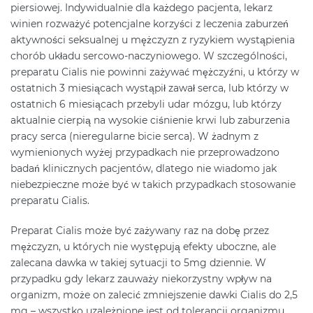
piersiowej. Indywidualnie dla każdego pacjenta, lekarz
winien rozważyć potencjalne korzyści z leczenia zaburzeń
aktywności seksualnej u mężczyzn z ryzykiem wystąpienia
chorób układu sercowo-naczyniowego. W szczególności,
preparatu Cialis nie powinni zażywać mężczyźni, u którzy w
ostatnich 3 miesiącach wystąpił zawał serca, lub którzy w
ostatnich 6 miesiącach przebyli udar mózgu, lub którzy
aktualnie cierpią na wysokie ciśnienie krwi lub zaburzenia
pracy serca (nieregularne bicie serca). W żadnym z
wymienionych wyżej przypadkach nie przeprowadzono
badań klinicznych pacjentów, dlatego nie wiadomo jak
niebezpieczne może być w takich przypadkach stosowanie
preparatu Cialis.
Preparat Cialis może być zażywany raz na dobę przez
mężczyzn, u których nie występują efekty uboczne, ale
zalecana dawka w takiej sytuacji to 5mg dziennie. W
przypadku gdy lekarz zauważy niekorzystny wpływ na
organizm, może on zalecić zmniejszenie dawki Cialis do 2,5
mg – wszystko uzależnione jest od tolerancji organizmu