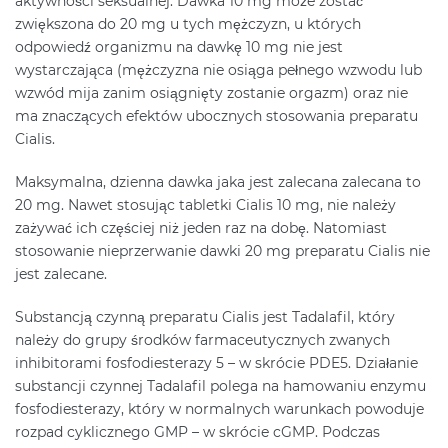
aktywności seksualnej. Dawka 10 mg może zostać
zwiększona do 20 mg u tych mężczyzn, u których
odpowiedź organizmu na dawkę 10 mg nie jest
wystarczająca (mężczyzna nie osiąga pełnego wzwodu lub
wzwód mija zanim osiągnięty zostanie orgazm) oraz nie
ma znaczących efektów ubocznych stosowania preparatu
Cialis.
Maksymalna, dzienna dawka jaka jest zalecana zalecana to
20 mg. Nawet stosując tabletki Cialis 10 mg, nie należy
zażywać ich częściej niż jeden raz na dobę. Natomiast
stosowanie nieprzerwanie dawki 20 mg preparatu Cialis nie
jest zalecane.
Substancją czynną preparatu Cialis jest Tadalafil, który
należy do grupy środków farmaceutycznych zwanych
inhibitorami fosfodiesterazy 5 – w skrócie PDE5. Działanie
substancji czynnej Tadalafil polega na hamowaniu enzymu
fosfodiesterazy, który w normalnych warunkach powoduje
rozpad cyklicznego GMP – w skrócie cGMP. Podczas