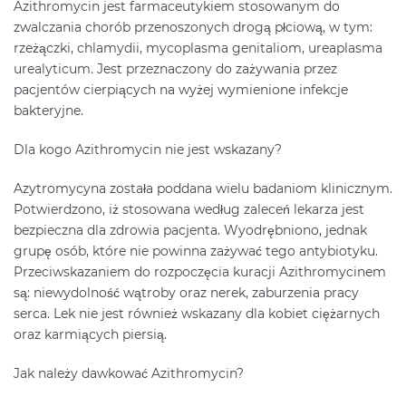
Azithromycin jest farmaceutykiem stosowanym do
zwalczania chorób przenoszonych drogą płciową, w tym:
rzeżączki, chlamydii, mycoplasma genitaliom, ureaplasma
urealyticum. Jest przeznaczony do zażywania przez
pacjentów cierpiących na wyżej wymienione infekcje
bakteryjne.
Dla kogo Azithromycin nie jest wskazany?
Azytromycyna została poddana wielu badaniom klinicznym.
Potwierdzono, iż stosowana według zaleceń lekarza jest
bezpieczna dla zdrowia pacjenta. Wyodrębniono, jednak
grupę osób, które nie powinna zażywać tego antybiotyku.
Przeciwskazaniem do rozpoczęcia kuracji Azithromycinem
są: niewydolność wątroby oraz nerek, zaburzenia pracy
serca. Lek nie jest również wskazany dla kobiet ciężarnych
oraz karmiących piersią.
Jak należy dawkować Azithromycin?