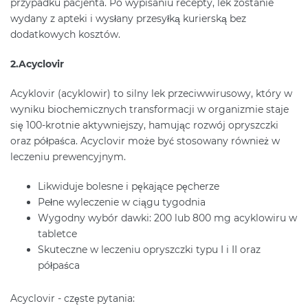
przypadku pacjenta. Po wypisaniu recepty, lek zostanie
wydany z apteki i wysłany przesyłką kurierską bez
dodatkowych kosztów.
2.Acyclovir
Acyklovir (acyklowir) to silny lek przeciwwirusowy, który w
wyniku biochemicznych transformacji w organizmie staje
się 100-krotnie aktywniejszy, hamując rozwój opryszczki
oraz półpaśca. Acyclovir może być stosowany również w
leczeniu prewencyjnym.
Likwiduje bolesne i pękające pęcherze
Pełne wyleczenie w ciągu tygodnia
Wygodny wybór dawki: 200 lub 800 mg acyklowiru w
tabletce
Skuteczne w leczeniu opryszczki typu I i II oraz
półpaśca
Acyclovir - częste pytania: