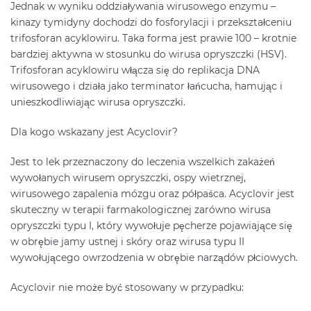
Jednak w wyniku oddziaływania wirusowego enzymu –
kinazy tymidyny dochodzi do fosforylacji i przekształceniu
trifosforan acyklowiru. Taka forma jest prawie 100 – krotnie
bardziej aktywna w stosunku do wirusa opryszczki (HSV).
Trifosforan acyklowiru włącza się do replikacja DNA
wirusowego i działa jako terminator łańcucha, hamując i
unieszkodliwiając wirusa opryszczki.
Dla kogo wskazany jest Acyclovir?
Jest to lek przeznaczony do leczenia wszelkich zakażeń
wywołanych wirusem opryszczki, ospy wietrznej,
wirusowego zapalenia mózgu oraz półpaśca. Acyclovir jest
skuteczny w terapii farmakologicznej zarówno wirusa
opryszczki typu I, który wywołuje pęcherze pojawiające się
w obrębie jamy ustnej i skóry oraz wirusa typu II
wywołującego owrzodzenia w obrębie narządów płciowych.
Acyclovir nie może być stosowany w przypadku: