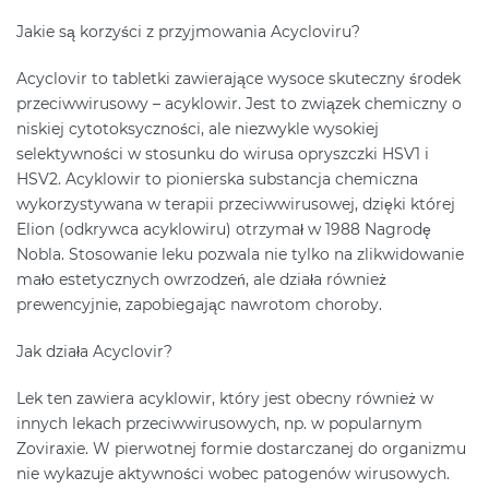
Jakie są korzyści z przyjmowania Acycloviru?
Acyclovir to tabletki zawierające wysoce skuteczny środek
przeciwwirusowy – acyklowir. Jest to związek chemiczny o
niskiej cytotoksyczności, ale niezwykle wysokiej
selektywności w stosunku do wirusa opryszczki HSV1 i
HSV2. Acyklowir to pionierska substancja chemiczna
wykorzystywana w terapii przeciwwirusowej, dzięki której
Elion (odkrywca acyklowiru) otrzymał w 1988 Nagrodę
Nobla. Stosowanie leku pozwala nie tylko na zlikwidowanie
mało estetycznych owrzodzeń, ale działa również
prewencyjnie, zapobiegając nawrotom choroby.
Jak działa Acyclovir?
Lek ten zawiera acyklowir, który jest obecny również w
innych lekach przeciwwirusowych, np. w popularnym
Zoviraxie. W pierwotnej formie dostarczanej do organizmu
nie wykazuje aktywności wobec patogenów wirusowych.