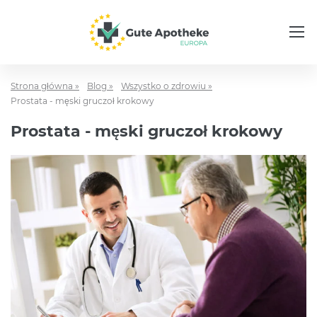
Strona główna »
Blog »
Wszystko o zdrowiu »
Prostata - męski gruczoł krokowy
Prostata - męski gruczoł krokowy