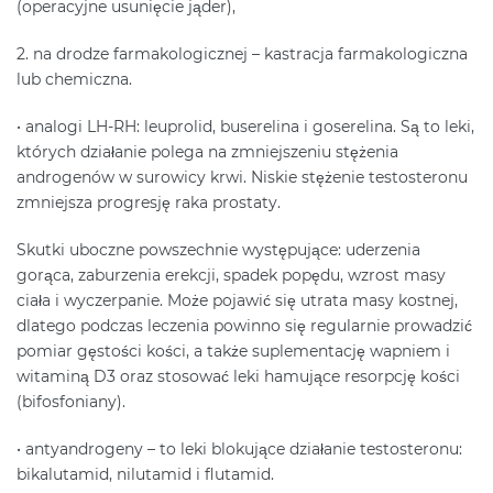
(operacyjne usunięcie jąder),
2. na drodze farmakologicznej – kastracja farmakologiczna
lub chemiczna.
• analogi LH-RH: leuprolid, buserelina i goserelina. Są to leki,
których działanie polega na zmniejszeniu stężenia
androgenów w surowicy krwi. Niskie stężenie testosteronu
zmniejsza progresję raka prostaty.
Skutki uboczne powszechnie występujące: uderzenia
gorąca, zaburzenia erekcji, spadek popędu, wzrost masy
ciała i wyczerpanie. Może pojawić się utrata masy kostnej,
dlatego podczas leczenia powinno się regularnie prowadzić
pomiar gęstości kości, a także suplementację wapniem i
witaminą D3 oraz stosować leki hamujące resorpcję kości
(bifosfoniany).
• antyandrogeny – to leki blokujące działanie testosteronu:
bikalutamid, nilutamid i flutamid.