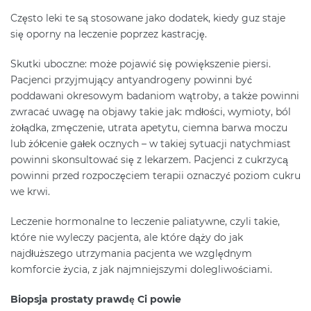
Często leki te są stosowane jako dodatek, kiedy guz staje
się oporny na leczenie poprzez kastrację.
Skutki uboczne: może pojawić się powiększenie piersi.
Pacjenci przyjmujący antyandrogeny powinni być
poddawani okresowym badaniom wątroby, a także powinni
zwracać uwagę na objawy takie jak: mdłości, wymioty, ból
żołądka, zmęczenie, utrata apetytu, ciemna barwa moczu
lub żółcenie gałek ocznych – w takiej sytuacji natychmiast
powinni skonsultować się z lekarzem. Pacjenci z cukrzycą
powinni przed rozpoczęciem terapii oznaczyć poziom cukru
we krwi.
Leczenie hormonalne to leczenie paliatywne, czyli takie,
które nie wyleczy pacjenta, ale które dąży do jak
najdłuższego utrzymania pacjenta we względnym
komforcie życia, z jak najmniejszymi dolegliwościami.
Biopsja prostaty prawdę Ci powie