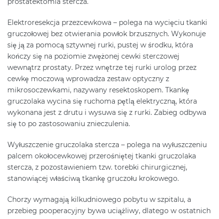
prostatektomia stercza.
Elektroresekcja przezcewkowa – polega na wycięciu tkanki
gruczołowej bez otwierania powłok brzusznych. Wykonuje
się ją za pomocą sztywnej rurki, pustej w środku, która
kończy się na poziomie zwężonej cewki sterczowej
wewnątrz prostaty. Przez wnętrze tej rurki urolog przez
cewkę moczową wprowadza zestaw optyczny z
mikrosoczewkami, nazywany resektoskopem. Tkankę
gruczolaka wycina się ruchoma pętlą elektryczną, która
wykonana jest z drutu i wysuwa się z rurki. Zabieg odbywa
się to po zastosowaniu znieczulenia.
Wyłuszczenie gruczolaka stercza – polega na wyłuszczeniu
palcem okołocewkowej przerośniętej tkanki gruczolaka
stercza, z pozostawieniem tzw. torebki chirurgicznej,
stanowiącej właściwą tkankę gruczołu krokowego.
Chorzy wymagają kilkudniowego pobytu w szpitalu, a
przebieg pooperacyjny bywa uciążliwy, dlatego w ostatnich