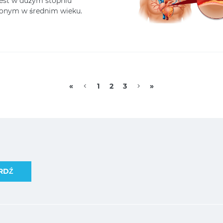
jest w dużym stopniu
zonym w średnim wieku.
«
1
2
3
»
RDŹ