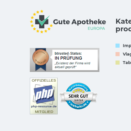
Kat
pro
Imp
Via
Tab