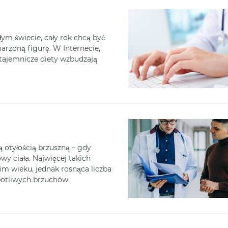
łym świecie, cały rok chcą być
arzoną figurę. W Internecie,
h tajemnicze diety wzbudzają
ną otyłością brzuszną – gdy
y ciała. Najwięcej takich
m wieku, jednak rosnąca liczba
opotliwych brzuchów.