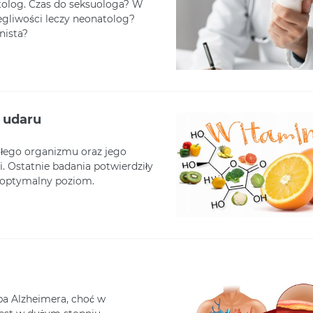
tolog. Czas do seksuologa? W
legliwości leczy neonatolog?
nista?
 udaru
ałego organizmu oraz jego
i. Ostatnie badania potwierdziły
j optymalny poziom.
ba Alzheimera, choć w