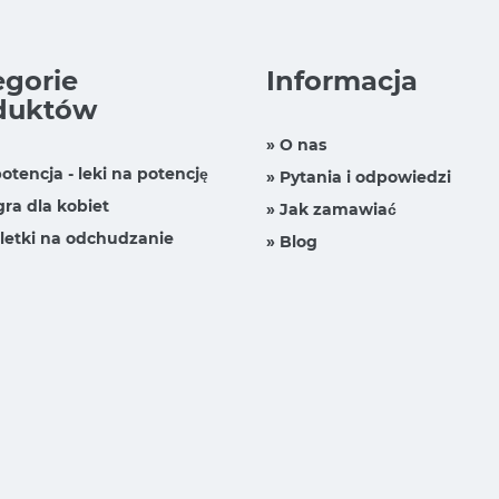
egorie
Informacja
duktów
» O nas
otencja - leki na potencję
» Pytania i odpowiedzi
gra dla kobiet
» Jak zamawiać
letki na odchudzanie
» Blog