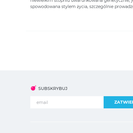
niewielkim stopniu uwarunkowana genetycznie, 
spowodowana stylem życia, szczególnie prowad
SUBSKRYBUJ
ZATWIE