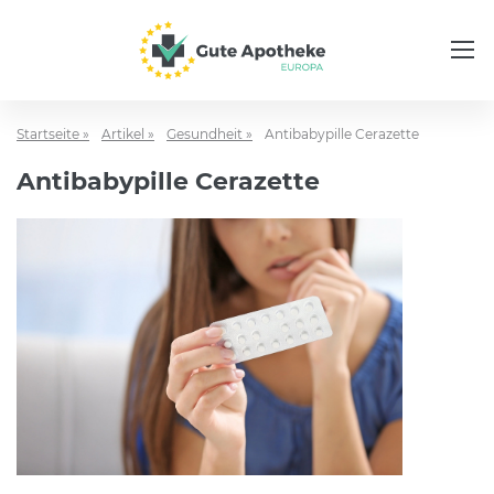
Startseite »
Artikel »
Gesundheit »
Antibabypille Cerazette
Antibabypille Cerazette