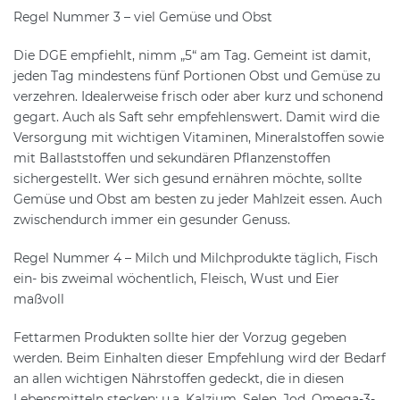
Regel Nummer 3 – viel Gemüse und Obst
Die DGE empfiehlt, nimm „5“ am Tag. Gemeint ist damit,
jeden Tag mindestens fünf Portionen Obst und Gemüse zu
verzehren. Idealerweise frisch oder aber kurz und schonend
gegart. Auch als Saft sehr empfehlenswert. Damit wird die
Versorgung mit wichtigen Vitaminen, Mineralstoffen sowie
mit Ballaststoffen und sekundären Pflanzenstoffen
sichergestellt. Wer sich gesund ernähren möchte, sollte
Gemüse und Obst am besten zu jeder Mahlzeit essen. Auch
zwischendurch immer ein gesunder Genuss.
Regel Nummer 4 – Milch und Milchprodukte täglich, Fisch
ein- bis zweimal wöchentlich, Fleisch, Wust und Eier
maßvoll
Fettarmen Produkten sollte hier der Vorzug gegeben
werden. Beim Einhalten dieser Empfehlung wird der Bedarf
an allen wichtigen Nährstoffen gedeckt, die in diesen
Lebensmitteln stecken: u.a. Kalzium, Selen, Jod, Omega-3-