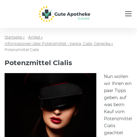
Startseite »
Artikel »
Informationen über Potenzmittel - Viagra, Cialis, Generika »
Potenzmittel Cialis
Potenzmittel Cialis
Nun wollen
wir Ihnen ein
paar Tipps
geben, auf
was beim
Kauf vom
Potenzmittel
Cialis
geachtet