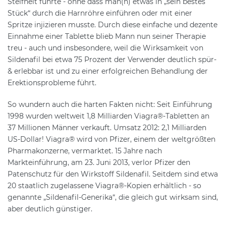
Steifheit führte - ohne dass man(n) etwas in „sein bestes
Stück“ durch die Harnröhre einführen oder mit einer
Spritze injizieren musste. Durch diese einfache und dezente
Einnahme einer Tablette blieb Mann nun seiner Therapie
treu - auch und insbesondere, weil die Wirksamkeit von
Sildenafil bei etwa 75 Prozent der Verwender deutlich spür-
& erlebbar ist und zu einer erfolgreichen Behandlung der
Erektionsprobleme führt.
So wundern auch die harten Fakten nicht: Seit Einführung
1998 wurden weltweit 1,8 Milliarden Viagra®-Tabletten an
37 Millionen Männer verkauft. Umsatz 2012: 2,1 Milliarden
US-Dollar! Viagra® wird von Pfizer, einem der weltgrößten
Pharmakonzerne, vermarktet. 15 Jahre nach
Markteinführung, am 23. Juni 2013, verlor Pfizer den
Patenschutz für den Wirkstoff Sildenafil. Seitdem sind etwa
20 staatlich zugelassene Viagra®-Kopien erhältlich - so
genannte „Sildenafil-Generika“, die gleich gut wirksam sind,
aber deutlich günstiger.