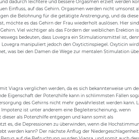
 und dadurch leichtere und bessere Orgasmen erzielt werden kö
en Einfluss, auf das Gehirn. Orgasmen werden nicht umsonst a
gen die Belohnung für die getätigte Anstrengung, und da diese
 möchte es das Gehirn der Frau wiederholt auslösen. Hier sind
irn. Viel wichtiger als das Fördern der weiblichen Erektion is
ineswegs bedeuten, dass Lovegra ein Stimulationsmittel ist, den
 Lovegra manipuliert jedoch den Oxytictinspiegel. Oxyticin wir
et, was bei den Damen die Wege zur mentalen Stimulation üb
it Viagra verglichen werden, da es sich bekannterweise um de
ende Eigenschaft der Potenzhilfe kann in schlimmsten Fällen sog
ersorgung des Gehirns nicht mehr gewährleistet werden kann. 
e Impotenz ist unter anderem eine Begleiterscheinung, wenn
dieser als Potenzhilfe entgegen und kann somit als
tzt es, die Depressionen zu überwinden, wenn die Hochstimm
ebt werden kann? Der nächste Anflug der Niedergeschlagenheit
 Bezug auf die Befruchtung wurden Viagra, und somit auch des