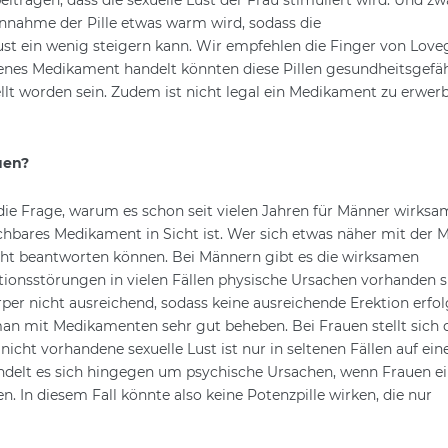
nnahme der Pille etwas warm wird, sodass die
st ein wenig steigern kann. Wir empfehlen die Finger von Love
asenes Medikament handelt könnten diese Pillen gesundheitsgefä
lt worden sein. Zudem ist nicht legal ein Medikament zu erwer
uen?
 die Frage, warum es schon seit vielen Jahren für Männer wirksa
ichbares Medikament in Sicht ist. Wer sich etwas näher mit der M
eicht beantworten können. Bei Männern gibt es die wirksamen
ektionsstörungen in vielen Fällen physische Ursachen vorhanden s
per nicht ausreichend, sodass keine ausreichende Erektion erfo
an mit Medikamenten sehr gut beheben. Bei Frauen stellt sich 
nicht vorhandene sexuelle Lust ist nur in seltenen Fällen auf ein
ndelt es sich hingegen um psychische Ursachen, wenn Frauen e
n. In diesem Fall könnte also keine Potenzpille wirken, die nur