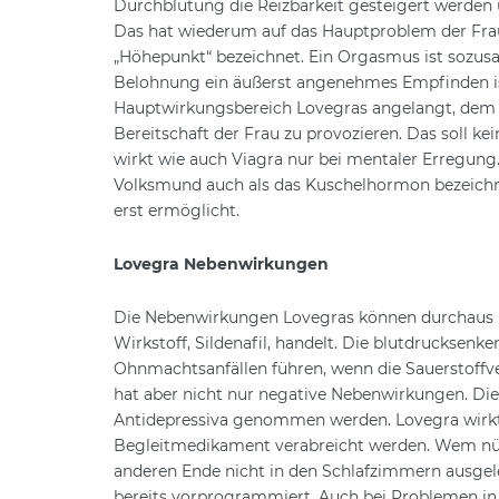
Durchblutung die Reizbarkeit gesteigert werden
Das hat wiederum auf das Hauptproblem der Frau
„Höhepunkt“ bezeichnet. Ein Orgasmus ist sozusa
Belohnung ein äußerst angenehmes Empfinden ist,
Hauptwirkungsbereich Lovegras angelangt, dem Geh
Bereitschaft der Frau zu provozieren. Das soll ke
wirkt wie auch Viagra nur bei mentaler Erregung.
Volksmund auch als das Kuschelhormon bezeichn
erst ermöglicht.
Lovegra Nebenwirkungen
Die Nebenwirkungen Lovegras können durchaus m
Wirkstoff, Sildenafil, handelt. Die blutdrucksenk
Ohnmachtsanfällen führen, wenn die Sauerstoffv
hat aber nicht nur negative Nebenwirkungen. Di
Antidepressiva genommen werden. Lovegra wirkt 
Begleitmedikament verabreicht werden. Wem nü
anderen Ende nicht in den Schlafzimmern ausgel
bereits vorprogrammiert. Auch bei Problemen in