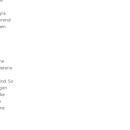
gra
hrend
ben
me
aterie
ind. So
lgen
die
e
ine