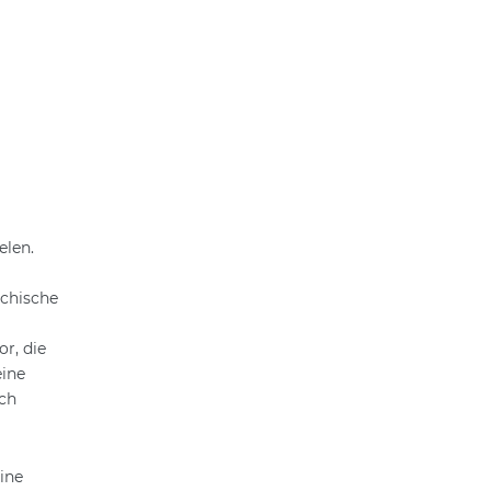
elen.
ychische
r, die
eine
uch
ine