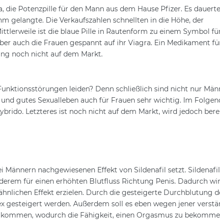
ra, die Potenzpille für den Mann aus dem Hause Pfizer. Es dauert
uhm gelangte. Die Verkaufszahlen schnellten in die Höhe, der
ittlerweile ist die blaue Pille in Rautenform zu einem Symbol fü
ber auch die Frauen gespannt auf ihr Viagra. Ein Medikament für
lang noch nicht auf dem Markt.
 Funktionsstörungen leiden? Denn schließlich sind nicht nur Män
es und gutes Sexualleben auch für Frauen sehr wichtig. Im Folge
brido. Letzteres ist noch nicht auf dem Markt, wird jedoch bere
ei Männern nachgewiesenen Effekt von Sildenafil setzt. Sildenafil 
derem für einen erhöhten Blutfluss Richtung Penis. Dadurch wir
 ähnlichen Effekt erzielen. Durch die gesteigerte Durchblutung d
ex gesteigert werden. Außerdem soll es eben wegen jener verstä
t kommen, wodurch die Fähigkeit, einen Orgasmus zu bekomme