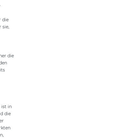
e
r die
 sie,
ner die
nden
its
ist in
d die
er
rkten
n,