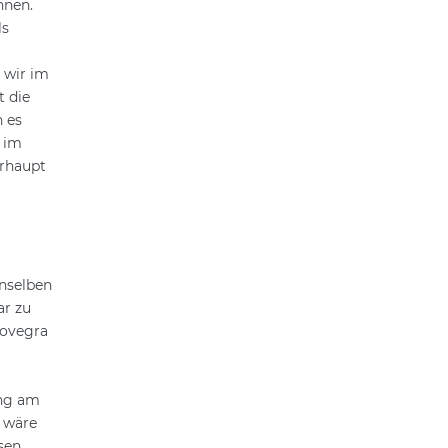
nnen.
ls
 wir im
t die
n es
d im
erhaupt
nselben
ar zu
Lovegra
ung am
 wäre
sen