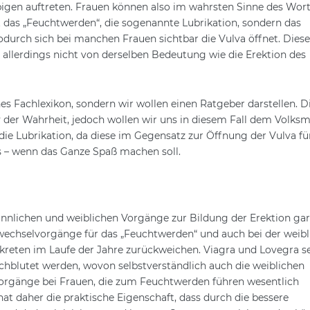
igen auftreten. Frauen können also im wahrsten Sinne des Wor
t das „Feuchtwerden“, die sogenannte Lubrikation, sondern das
odurch sich bei manchen Frauen sichtbar die Vulva öffnet. Diese
r allerdings nicht von derselben Bedeutung wie die Erektion des
s Fachlexikon, sondern wir wollen einen Ratgeber darstellen. Di
 der Wahrheit, jedoch wollen wir uns in diesem Fall dem Volks
die Lubrikation, da diese im Gegensatz zur Öffnung der Vulva fü
ls – wenn das Ganze Spaß machen soll.
nnlichen und weiblichen Vorgänge zur Bildung der Erektion gar
fwechselvorgänge für das „Feuchtwerden“ und auch bei der weib
kreten im Laufe der Jahre zurückweichen. Viagra und Lovegra 
chblutet werden, wovon selbstverständlich auch die weiblichen
e Vorgänge bei Frauen, die zum Feuchtwerden führen wesentlich
hat daher die praktische Eigenschaft, dass durch die bessere