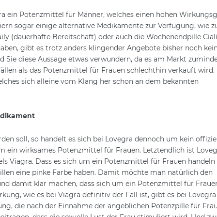
gra ein Potenzmittel für Männer, welches einen hohen Wirkungs
nern sogar einige alternative Medikamente zur Verfügung, wie 
Daily (dauerhafte Bereitschaft) oder auch die Wochenendpille Ciali
aben, gibt es trotz anders klingender Angebote bisher noch kei
ird Sie diese Aussage etwas verwundern, da es am Markt zuminde
ällen als das Potenzmittel für Frauen schlechthin verkauft wird.
elches sich alleine vom Klang her schon an dem bekannten
Medikament
en soll, so handelt es sich bei Lovegra dennoch um kein offiziel
ein wirksames Potenzmittel für Frauen. Letztendlich ist Loveg
ls Viagra. Dass es sich um ein Potenzmittel für Frauen handeln s
Pillen eine pinke Farbe haben. Damit möchte man natürlich den
und damit klar machen, dass sich um ein Potenzmittel für Fraue
ng, wie es bei Viagra definitiv der Fall ist, gibt es bei Lovegra
ung, die nach der Einnahme der angeblichen Potenzpille für Fra
tragen, dass die sexuelle Lust der Frau stimuliert wird. Und zw