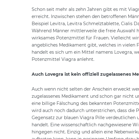
Schon seit mehr als zehn Jahren gibt es mit Via
erreicht. Inzwischen stehen den betroffenen Män
Beispiel Levitra, Levitra Schmelztablette, Cialis 
Während Männer mittlerweile die freie Auswahl h
wirksames Potenzmittel für Frauen. Vielleicht w
angebliches Medikament gibt, welches in vielen F
handelt es sich um ein Mittel namens Lovegra, w
Potenzmittel Viagra anlehnt.
Auch Lovegra ist kein offiziell zugelassenes 
Auch wenn nicht selten der Anschein erweckt werd
zugelassenes Medikament und schon gar nicht um 
eine billige Fälschung des bekannten Potenzmitte
wird auch noch dadurch unterstrichen, dass die 
Gegensatz zur blauen Viagra Pille verdeutlichen 
handelt. Eine wissenschaftlich nachgewiesene Wirku
hingegen nicht. Einzig und allein eine Nebenwirk
auftreten kann, kann in geringem Umfang dazu bei