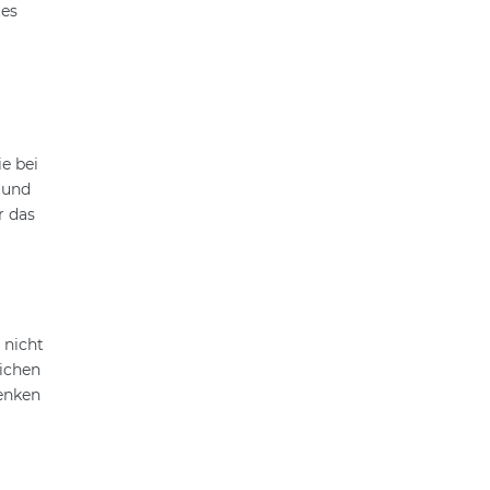
tes
e bei
mund
r das
 nicht
lichen
senken