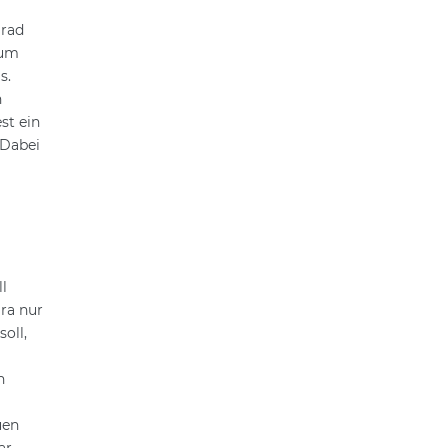
grad
zum
s.
n
st ein
 Dabei
l
ra nur
oll,
n
uen
ar